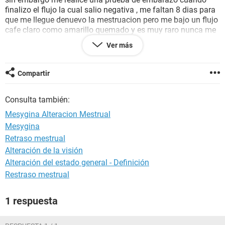
finalizo el flujo la cual salio negativa , me faltan 8 dias para
que me llegue denuevo la mestruacion pero me bajo un flujo
cafe claro como amarillo quemado y es muy raro nunca me
habia pasado, tengo colicos, dolor de senos, dolor de cabeza
Ver más
como si ese sea mi periodo, el flujo me sigue bajando muy
excaso pero igual me baja, normalmente soy muy cumplida
con la aplicacion de la mesygina pero realmente no entiende
Compartir
los cambios de mi cuerpo, aclaro este es el unico metodo
anticonceptivo que he usado en mi vida; Quisiera saber si
Consulta también:
esa es mi mestruacion, si tengo afectación hormonal o si
estoy embarazada y si esto que me pasa es normal o debo
Mesygina Alteracion Mestrual
visitar al medico o hacerme una prueba de embarazo.
Mesygina
Muchas Gracias
Retraso mestrual
Alteración de la visión
Alteración del estado general - Definición
Restraso mestrual
1 respuesta