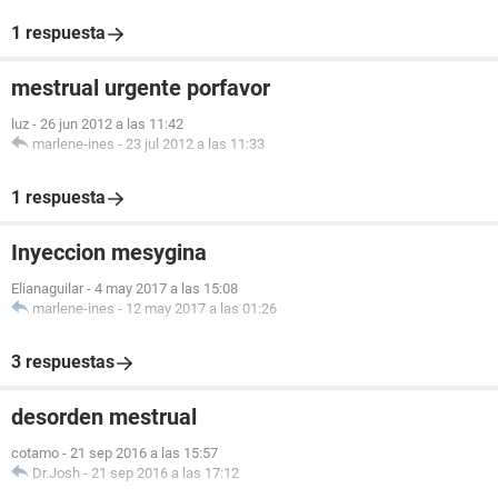
1 respuesta
mestrual urgente porfavor
luz
-
26 jun 2012 a las 11:42
marlene-ines
-
23 jul 2012 a las 11:33
1 respuesta
Inyeccion mesygina
Elianaguilar
-
4 may 2017 a las 15:08
marlene-ines
-
12 may 2017 a las 01:26
3 respuestas
desorden mestrual
cotamo
-
21 sep 2016 a las 15:57
Dr.Josh
-
21 sep 2016 a las 17:12