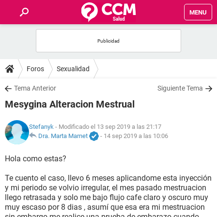
MENU
INICIO
FOROS
Foros
Sexualidad
SALUD
Tema Anterior
Siguiente Tema
Mesygina Alteracion Mestrual
FAMILIA
Stefanyk
- Modificado el 13 sep 2019 a las 21:17
NUTRICIÓN
Dra. Marta Marnet
-
14 sep 2019 a las 10:06
Hola como estas?
BIENESTAR
Te cuento el caso, llevo 6 meses aplicandome esta inyección
SEXUALIDAD
y mi periodo se volvio irregular, el mes pasado mestruacion
llego retrasada y solo me bajo flujo cafe claro y oscuro muy
muy escaso por 8 dias , asumí que esa era mi mestruacion
GLOSARIO
sin embargo me realice una prueba de embarazo cuando