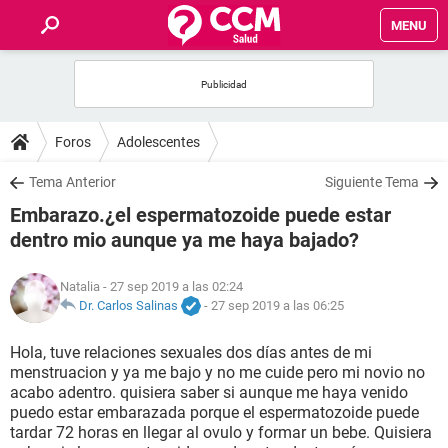
MENU
INICIO
FOROS
Foros
Adolescentes
SALUD
Tema Anterior
Siguiente Tema
Embarazo.¿el espermatozoide puede estar
FAMILIA
dentro mio aunque ya me haya bajado?
NUTRICIÓN
Natalia
- 27 sep 2019 a las 02:24
Dr. Carlos Salinas
-
27 sep 2019 a las 06:25
BIENESTAR
Hola, tuve relaciones sexuales dos días antes de mi
menstruacion y ya me bajo y no me cuide pero mi novio no
SEXUALIDAD
acabo adentro. quisiera saber si aunque me haya venido
puedo estar embarazada porque el espermatozoide puede
tardar 72 horas en llegar al ovulo y formar un bebe. Quisiera
GLOSARIO