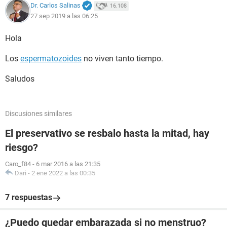
Dr. Carlos Salinas
16.108
27 sep 2019 a las 06:25
Hola
Los
espermatozoides
no viven tanto tiempo.
Saludos
Discusiones similares
El preservativo se resbalo hasta la mitad, hay
riesgo?
Caro_f84
-
6 mar 2016 a las 21:35
Dari
-
2 ene 2022 a las 00:35
7 respuestas
¿Puedo quedar embarazada si no menstruo?