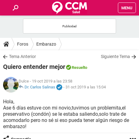
MENU
INICIO
FOROS
Foros
Embarazo
SALUD
Tema Anterior
Siguiente Tema
Quiero entender mejor
Resuelto
FAMILIA
Dulce
- 19 oct 2019 a las 23:58
NUTRICIÓN
Dr. Carlos Salinas
-
31 oct 2019 a las 15:04
Hola,
BIENESTAR
Ase 6 días estuve con mi novio,tuvimos un problemita,el
preservativo (condón) se le estaba saliendo,solo trate de
SEXUALIDAD
acomodarlo pero no sé si eso pueda tener algún riesgo de
embarazo!
GLOSARIO