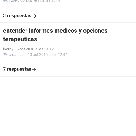
León
-
22 ene 2017 a las 17:31
3 respuestas
entender informes medicos y opciones
terapeuticas
isarey
-
5 oct 2016 a las 01:12
c-salinas
-
10 oct 2016 a las 12:47
7 respuestas