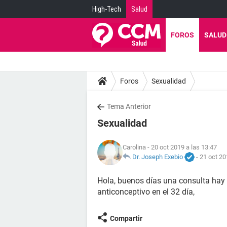
High-Tech
Salud
FOROS
SALUD
Foros
Sexualidad
Tema Anterior
Sexualidad
Carolina
- 20 oct 2019 a las 13:47
Dr. Joseph Exebio
-
21 oct 20
Hola, buenos días una consulta hay
anticonceptivo en el 32 día,
Compartir