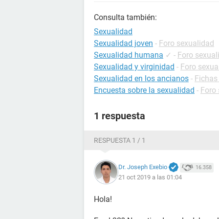
Consulta también:
Sexualidad
Sexualidad joven
-
Foro sexualidad
Sexualidad humana
✓
-
Foro sexual
Sexualidad y virginidad
-
Foro sexua
Sexualidad en los ancianos
-
Fichas
Encuesta sobre la sexualidad
-
Foro 
1 respuesta
RESPUESTA 1 / 1
Dr. Joseph Exebio
16.358
21 oct 2019 a las 01:04
Hola!