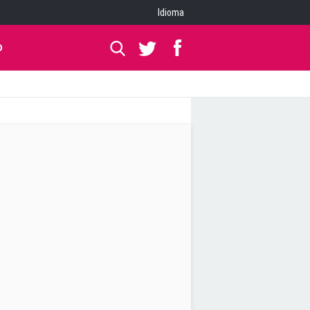
Idioma
O