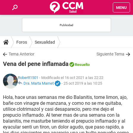
MENU
INICIO
FOROS
Foros
Sexualidad
SALUD
Tema Anterior
Siguiente Tema
Vena del pene inflamada
Resuelto
FAMILIA
Robertt1501
- Modificado el 16 oct 2021 a las 22:22
NUTRICIÓN
Dra. Marta Marnet
-
25 oct 2019 a las 10:25
Hola, hace unas semanas me dio Balanitis, tome limon, ajo,
BIENESTAR
bañe con vinagre de manzana, y como no se me quitaba,
utilice clotrimazol y casi desaparecio, pero me dejo el
SEXUALIDAD
prepucio inflamado. Al tener mas de una semana con la
balanitis, me masturbe teniendo el prepucio inflamado y al
eyacular senti un tiron, un dolor agudo, que paso rapido, a
GLOSARIO
los dias siguientes me aparecio una un bulto pequeño como