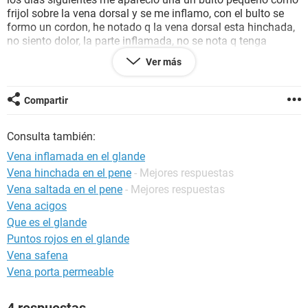
frijol sobre la vena dorsal y se me inflamo, con el bulto se
formo un cordon, he notado q la vena dorsal esta hinchada,
no siento dolor, la parte inflamada, no se nota q tenga
cuagulo de sangre, aun no se que es y si pasara solo, estoy
Ver más
tomando Naproxeno, lei que debo tomarlo por 5 dias, si
tienen alguna sugerencia y por favor me dicen de que se
puede tratad y como curarme se los agradeceria! Saludos!
Compartir
Consulta también:
Vena inflamada en el glande
Vena hinchada en el pene
- Mejores respuestas
Vena saltada en el pene
- Mejores respuestas
Vena acigos
Que es el glande
Puntos rojos en el glande
Vena safena
Vena porta permeable