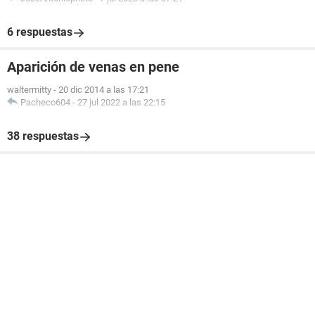
6 respuestas
Aparición de venas en pene
waltermitty
-
20 dic 2014 a las 17:21
Pacheco604
-
27 jul 2022 a las 22:15
38 respuestas