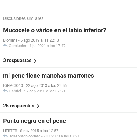
Discusiones similares
Mucocele o várice en el labio inferior?
Blomma
-
5 ago 2019 a las 22:13
Coralucier
-
1 jul 2021 a las 17:47
3 respuestas
mi pene tiene manchas marrones
IGNACIO10
-
22 ago 2013 a las 22:56
Gabriel
-
27 sep 2023 a las 07:59
25 respuestas
Punto negro en el pene
HERTER
-
8 nov 2015 a las 12:57
JoseAntonioprieto
-
7 jul 2023 a las 07:21