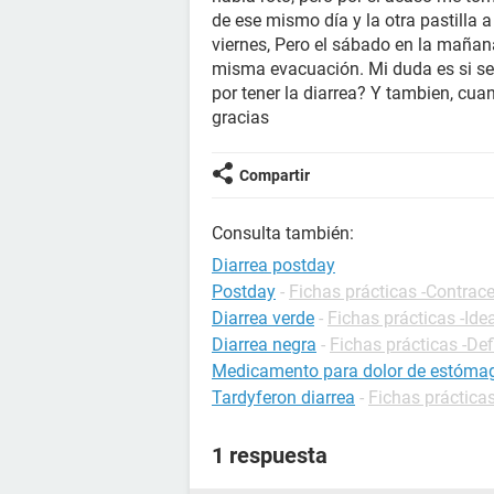
de ese mismo día y la otra pastilla 
viernes, Pero el sábado en la mañan
misma evacuación. Mi duda es si se 
por tener la diarrea? Y tambien, cua
gracias
Compartir
Consulta también:
Diarrea postday
Postday
-
Fichas prácticas -Contrac
Diarrea verde
-
Fichas prácticas -Ide
Diarrea negra
-
Fichas prácticas -Def
Medicamento para dolor de estómag
Tardyferon diarrea
-
Fichas práctic
1 respuesta