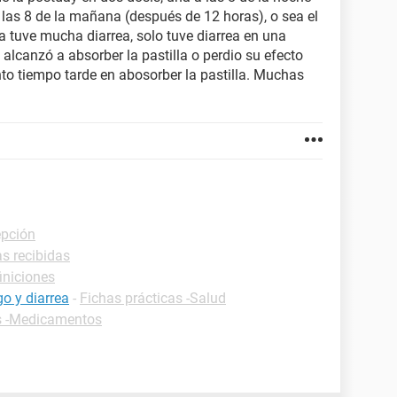
a las 8 de la mañana (después de 12 horas), o sea el
a tuve mucha diarrea, solo tuve diarrea en una
alcanzó a absorber la pastilla o perdio su efecto
nto tiempo tarde en abosorber la pastilla. Muchas
epción
as recibidas
iniciones
o y diarrea
-
Fichas prácticas -Salud
as -Medicamentos