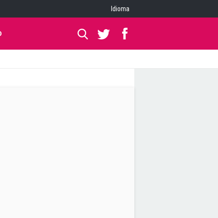
Idioma
O