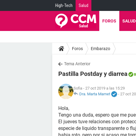
High-Tech
Salud
FOROS
SALUD
Foros
Embarazo
Tema Anterior
Pastilla Postday y diarrea
R
Sofia
- 27 oct 2019 a las 15:29
Dra. Marta Marnet
-
27 oct 20
Hola,
Tengo una duda, espero que me pued
El jueves tuve relaciones con protecc
especie de liquido transparente o flu
habia roto, pero por si acaso me tom