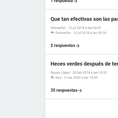
1 respuesta
Que tan efectivas son las pas
Deimarfer
-
12 jul 2018 a las 04:47
Deimarfer
-
12 jul 2018 a las 05:18
2 respuestas
Heces verdes después de ten
Rouss López
-
20 feb 2014 a las 15:37
Keo
-
3 mar 2020 a las 14:35
35 respuestas