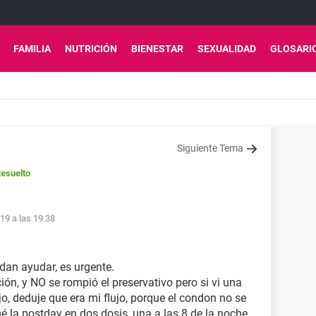
FAMILIA
NUTRICIÓN
BIENESTAR
SEXUALIDAD
GLOSARI
Siguiente Tema
esuelto
19 a las 19:38
an ayudar, es urgente.
ión, y NO se rompió el preservativo pero si vi una
jo, deduje que era mi flujo, porque el condon no se
é la postday en dos dosis, una a las 8 de la noche