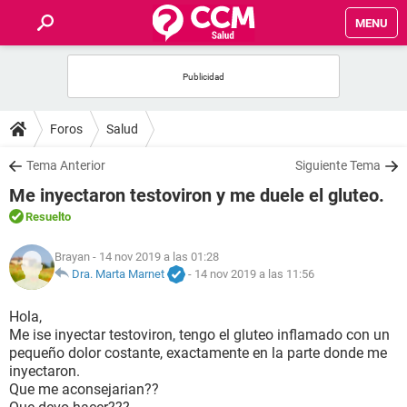
MENU
INICIO
FOROS
Foros
Salud
SALUD
Tema Anterior
Siguiente Tema
Me inyectaron testoviron y me duele el gluteo.
FAMILIA
Resuelto
NUTRICIÓN
Brayan
- 14 nov 2019 a las 01:28
Dra. Marta Marnet
-
14 nov 2019 a las 11:56
BIENESTAR
Hola,
Me ise inyectar testoviron, tengo el gluteo inflamado con un
SEXUALIDAD
pequeño dolor costante, exactamente en la parte donde me
inyectaron.
Que me aconsejarian??
GLOSARIO