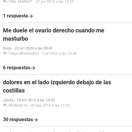
DRA. MARNET
-
27 jun 2019 a las 12:27
1 respuesta
Me duele el ovario derecho cuando me
masturbo
Keira
-
23 oct 2020 a las 08:41
Theycallmedarlinx
-
7 jul 2023 a las 14:49
6 respuestas
dolores en el lado izquierdo debajo de las
costillas
Julufa
-
19 oct 2012 a las 14:30
Modesto16
-
30 ene 2019 a las 12:43
30 respuestas