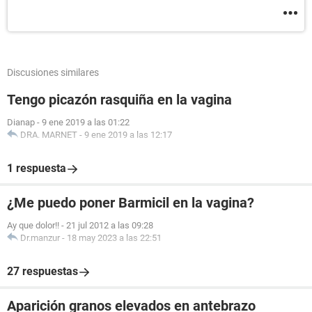
Discusiones similares
Tengo picazón rasquiña en la vagina
Dianap
-
9 ene 2019 a las 01:22
DRA. MARNET
-
9 ene 2019 a las 12:17
1 respuesta
¿Me puedo poner Barmicil en la vagina?
Ay que dolor!!
-
21 jul 2012 a las 09:28
Dr.manzur
-
18 may 2023 a las 22:51
27 respuestas
Aparición granos elevados en antebrazo