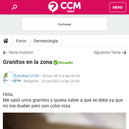
MENU
INICIO
FOROS
Foros
Dermatologia
SALUD
Tema Anterior
Siguiente Tema
Granitos en la zona
Resuelto
FAMILIA
Andrea12199
- 18 nov 2019 a las 06:09
NUTRICIÓN
Rafael34 -
25 nov 2021 a las 20:34
Hola,
BIENESTAR
Me salió unos granitos y quiera saber a qué se debe ya que
no me duelen pero son color rosa
SEXUALIDAD
GLOSARIO