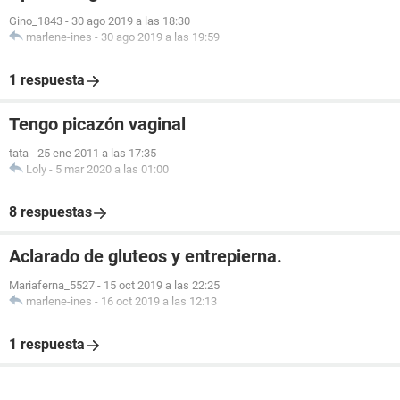
Gino_1843
-
30 ago 2019 a las 18:30
marlene-ines
-
30 ago 2019 a las 19:59
1 respuesta
Tengo picazón vaginal
tata
-
25 ene 2011 a las 17:35
Loly
-
5 mar 2020 a las 01:00
8 respuestas
Aclarado de gluteos y entrepierna.
Mariaferna_5527
-
15 oct 2019 a las 22:25
marlene-ines
-
16 oct 2019 a las 12:13
1 respuesta