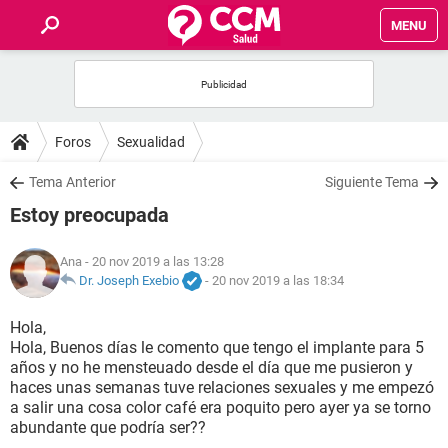
MENU
INICIO
FOROS
Foros
Sexualidad
SALUD
Tema Anterior
Siguiente Tema
Estoy preocupada
FAMILIA
Ana
- 20 nov 2019 a las 13:28
NUTRICIÓN
Dr. Joseph Exebio
-
20 nov 2019 a las 18:34
Hola,
BIENESTAR
Hola, Buenos días le comento que tengo el implante para 5
años y no he mensteuado desde el día que me pusieron y
SEXUALIDAD
haces unas semanas tuve relaciones sexuales y me empezó
a salir una cosa color café era poquito pero ayer ya se torno
abundante que podría ser??
GLOSARIO