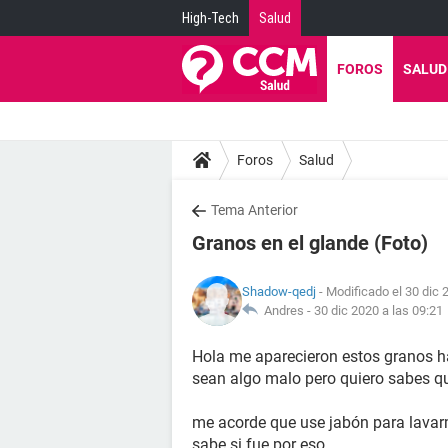
High-Tech
Salud
FOROS
SALUD
Foros
Salud
Tema Anterior
Granos en el glande (Foto)
Shadow-qedj
- Modificado el 30 dic 
Andres -
30 dic 2020 a las 09:21
Hola me aparecieron estos granos ha
sean algo malo pero quiero sabes q
me acorde que use jabón para lavarm
sabe si fue por eso.