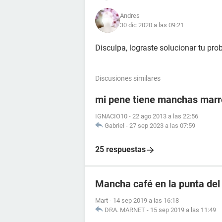
Andres
30 dic 2020 a las 09:21
Disculpa, lograste solucionar tu pro
Discusiones similares
mi pene tiene manchas mar
IGNACIO10
-
22 ago 2013 a las 22:56
Gabriel
-
27 sep 2023 a las 07:59
25 respuestas
Mancha café en la punta del
Mart
-
14 sep 2019 a las 16:18
DRA. MARNET
-
15 sep 2019 a las 11:49