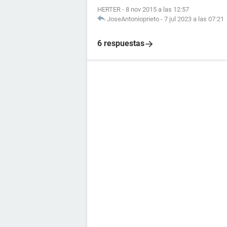
HERTER
-
8 nov 2015 a las 12:57
JoseAntonioprieto
-
7 jul 2023 a las 07:21
6 respuestas