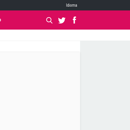
Idioma
O