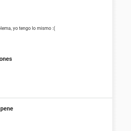
blema, yo tengo lo mismo :(
rones
 pene