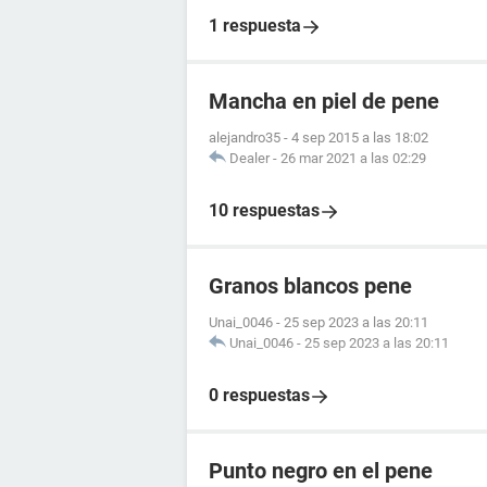
1 respuesta
Mancha en piel de pene
alejandro35
-
4 sep 2015 a las 18:02
Dealer
-
26 mar 2021 a las 02:29
10 respuestas
Granos blancos pene
Unai_0046
-
25 sep 2023 a las 20:11
Unai_0046
-
25 sep 2023 a las 20:11
0 respuestas
Punto negro en el pene