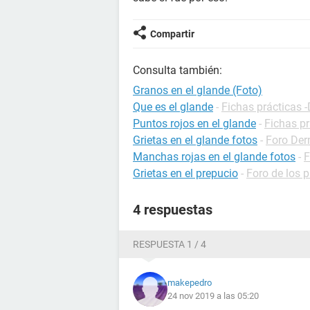
Compartir
Consulta también:
Granos en el glande (Foto)
Que es el glande
-
Fichas prácticas -
Puntos rojos en el glande
-
Fichas pr
Grietas en el glande fotos
-
Foro Der
Manchas rojas en el glande fotos
-
F
Grietas en el prepucio
-
Foro de los 
4 respuestas
RESPUESTA 1 / 4
makepedro
24 nov 2019 a las 05:20