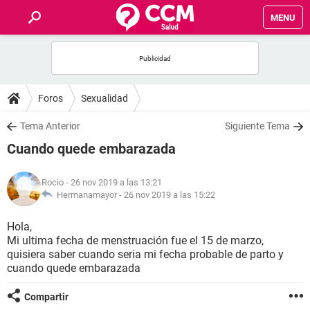
MENU
INICIO
FOROS
Foros
Sexualidad
SALUD
Tema Anterior
Siguiente Tema
Cuando quede embarazada
FAMILIA
Rocio
- 26 nov 2019 a las 13:21
NUTRICIÓN
Hermanamayor -
26 nov 2019 a las 15:22
Hola,
BIENESTAR
Mi ultima fecha de menstruación fue el 15 de marzo,
quisiera saber cuando seria mi fecha probable de parto y
SEXUALIDAD
cuando quede embarazada
Compartir
GLOSARIO