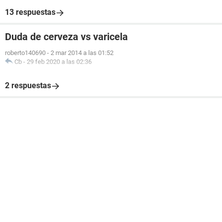
13 respuestas
Duda de cerveza vs varicela
roberto140690
-
2 mar 2014 a las 01:52
Cb
-
29 feb 2020 a las 02:36
2 respuestas