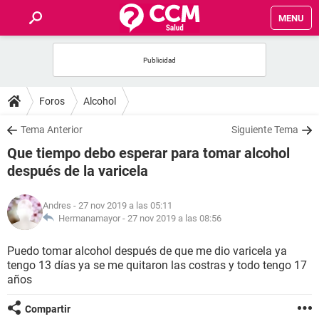
MENU
INICIO
FOROS
Foros
Alcohol
SALUD
Tema Anterior
Siguiente Tema
Que tiempo debo esperar para tomar alcohol
FAMILIA
después de la varicela
NUTRICIÓN
Andres
- 27 nov 2019 a las 05:11
Hermanamayor -
27 nov 2019 a las 08:56
BIENESTAR
Puedo tomar alcohol después de que me dio varicela ya
tengo 13 días ya se me quitaron las costras y todo tengo 17
SEXUALIDAD
años
GLOSARIO
Compartir