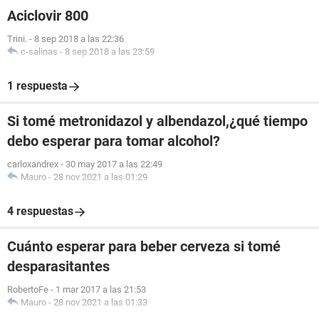
Aciclovir 800
Trini.
-
8 sep 2018 a las 22:36
c-salinas
-
8 sep 2018 a las 23:59
1 respuesta
Si tomé metronidazol y albendazol,¿qué tiempo
debo esperar para tomar alcohol?
carloxandrex
-
30 may 2017 a las 22:49
Mauro
-
28 nov 2021 a las 01:29
4 respuestas
Cuánto esperar para beber cerveza si tomé
desparasitantes
RobertoFe
-
1 mar 2017 a las 21:53
Mauro
-
28 nov 2021 a las 01:33