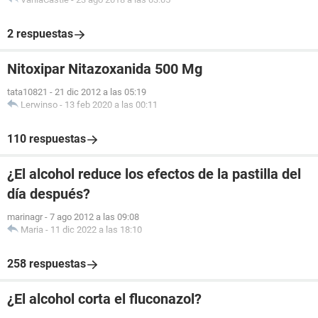
2 respuestas
Nitoxipar Nitazoxanida 500 Mg
tata10821
-
21 dic 2012 a las 05:19
Lerwinso
-
13 feb 2020 a las 00:11
110 respuestas
¿El alcohol reduce los efectos de la pastilla del
día después?
marinagr
-
7 ago 2012 a las 09:08
Maria
-
11 dic 2022 a las 18:10
258 respuestas
¿El alcohol corta el fluconazol?