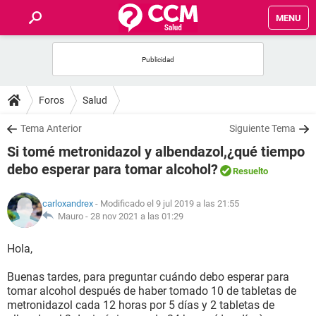
MENU
INICIO
FOROS
Foros
Salud
SALUD
Tema Anterior
Siguiente Tema
Si tomé metronidazol y albendazol,¿qué tiempo
FAMILIA
debo esperar para tomar alcohol?
Resuelto
NUTRICIÓN
carloxandrex
- Modificado el 9 jul 2019 a las 21:55
Mauro -
28 nov 2021 a las 01:29
BIENESTAR
Hola,
SEXUALIDAD
Buenas tardes, para preguntar cuándo debo esperar para
tomar alcohol después de haber tomado 10 de tabletas de
metronidazol cada 12 horas por 5 días y 2 tabletas de
GLOSARIO