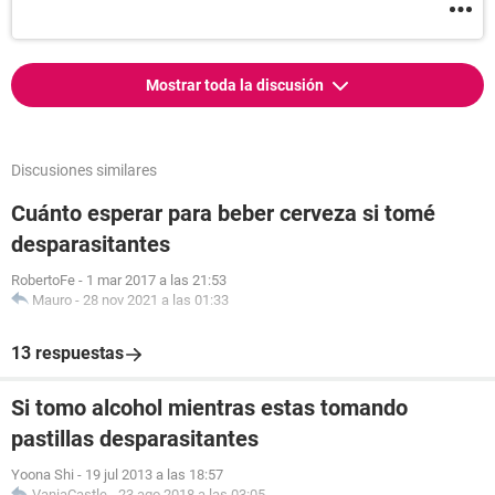
Mostrar toda la discusión
Discusiones similares
Cuánto esperar para beber cerveza si tomé
desparasitantes
RobertoFe
-
1 mar 2017 a las 21:53
Mauro
-
28 nov 2021 a las 01:33
13 respuestas
Si tomo alcohol mientras estas tomando
pastillas desparasitantes
Yoona Shi
-
19 jul 2013 a las 18:57
VaniaCastle
-
23 ago 2018 a las 03:05