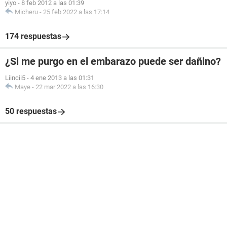
yiyo
-
8 feb 2012 a las 01:39
Micheru
-
25 feb 2022 a las 17:14
174 respuestas
¿Si me purgo en el embarazo puede ser dañino?
Liincii5
-
4 ene 2013 a las 01:31
Maye
-
22 mar 2022 a las 16:30
50 respuestas