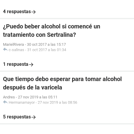
4 respuestas
¿Puedo beber alcohol si comencé un
tratamiento con Sertralina?
MarielRivera
-
30 oct 2017 a las 15:17
c-salinas
-
31 oct 2017 a las 01:34
1 respuesta
Que tiempo debo esperar para tomar alcohol
después de la varicela
Andres
-
27 nov 2019 a las 05:11
Hermanamayor
-
27 nov 2019 a las 08:56
5 respuestas