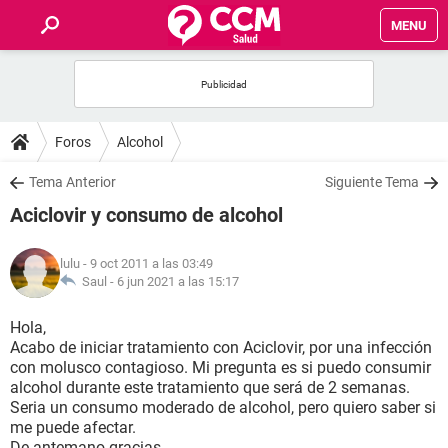
MENU
INICIO
FOROS
Foros
Alcohol
SALUD
Tema Anterior
Siguiente Tema
Aciclovir y consumo de alcohol
FAMILIA
lulu
- 9 oct 2011 a las 03:49
NUTRICIÓN
Saul -
6 jun 2021 a las 15:17
Hola,
BIENESTAR
Acabo de iniciar tratamiento con Aciclovir, por una infección
con molusco contagioso. Mi pregunta es si puedo consumir
SEXUALIDAD
alcohol durante este tratamiento que será de 2 semanas.
Seria un consumo moderado de alcohol, pero quiero saber si
me puede afectar.
GLOSARIO
De antemano gracias