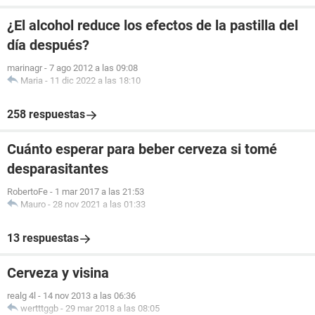
¿El alcohol reduce los efectos de la pastilla del
día después?
marinagr
-
7 ago 2012 a las 09:08
Maria
-
11 dic 2022 a las 18:10
258 respuestas
Cuánto esperar para beber cerveza si tomé
desparasitantes
RobertoFe
-
1 mar 2017 a las 21:53
Mauro
-
28 nov 2021 a las 01:33
13 respuestas
Cerveza y visina
realg 4l
-
14 nov 2013 a las 06:36
wertttggb
-
29 mar 2018 a las 08:05