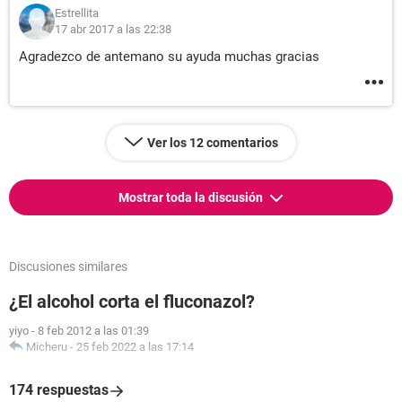
Estrellita
17 abr 2017 a las 22:38
Agradezco de antemano su ayuda muchas gracias
Ver los 12 comentarios
Mostrar toda la discusión
Discusiones similares
¿El alcohol corta el fluconazol?
yiyo
-
8 feb 2012 a las 01:39
Micheru
-
25 feb 2022 a las 17:14
174 respuestas