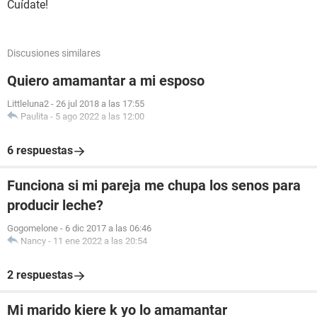
Cuídate!
Discusiones similares
Quiero amamantar a mi esposo
Littleluna2
-
26 jul 2018 a las 17:55
Paulita
-
5 ago 2022 a las 12:00
6 respuestas
Funciona si mi pareja me chupa los senos para
producir leche?
Gogomelone
-
6 dic 2017 a las 06:46
Nancy
-
11 ene 2022 a las 20:54
2 respuestas
Mi marido kiere k yo lo amamantar