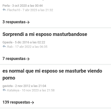
Perla
-
3 oct 2020 a las 00:44
Flecha10
-
7 abr 2023 a las 21:32
3 respuestas
Sorprendi a mi esposo masturbandose
Gpaola
-
5 dic 2016 a las 02:22
Rab
-
17 abr 2022 a las 06:35
7 respuestas
es normal que mi esposo se masturbe viendo
porno
gaviota
-
2 nov 2012 a las 21:04
Kataleya
-
10 nov 2023 a las 21:58
139 respuestas