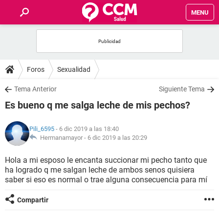
MENU
INICIO
FOROS
Foros
Sexualidad
SALUD
Tema Anterior
Siguiente Tema
Es bueno q me salga leche de mis pechos?
FAMILIA
Pili_6595
- 6 dic 2019 a las 18:40
NUTRICIÓN
Hermanamayor -
6 dic 2019 a las 20:29
Hola a mi esposo le encanta succionar mi pecho tanto que
BIENESTAR
ha logrado q me salgan leche de ambos senos quisiera
saber si eso es normal o trae alguna consecuencia para mí
SEXUALIDAD
Compartir
GLOSARIO