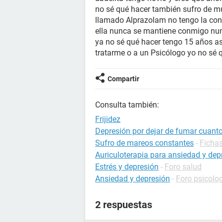
no sé qué hacer también sufro de 
llamado Alprazolam no tengo la con
ella nunca se mantiene conmigo nu
ya no sé qué hacer tengo 15 años as
tratarme o a un Psicólogo yo no sé
Compartir
Consulta también:
Frijidez
Depresión por dejar de fumar cuant
Sufro de mareos constantes
-
Fichas
Auriculoterapia para ansiedad y dep
Estrés y depresión
-
Foro salud
Ansiedad y depresión
-
Foro psicolo
2 respuestas