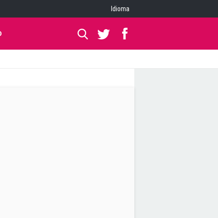
Idioma
O