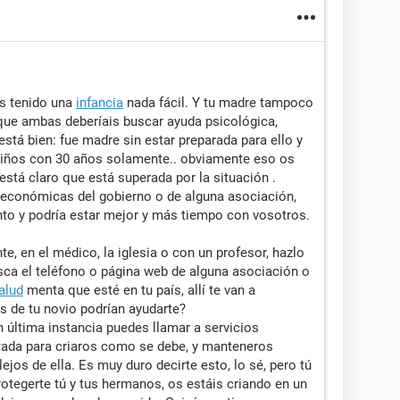
as tenido una
infancia
nada fácil. Y tu madre tampoco
que ambas deberíais buscar ayuda psicológica,
stá bien: fue madre sin estar preparada para ello y
niños con 30 años solamente.. obviamente eso os
está claro que está superada por la situación .
 económicas del gobierno o de alguna asociación,
anto y podría estar mejor y más tiempo con vosotros.
e, en el médico, la iglesia o con un profesor, hazlo
usca el teléfono o página web de alguna asociación o
alud
menta que esté en tu país, allí te van a
s de tu novio podrían ayudarte?
 última instancia puedes llamar a servicios
itada para criaros como se debe, y manteneros
lejos de ella. Es muy duro decirte esto, lo sé, pero tú
rotegerte tú y tus hermanos, os estáis criando en un