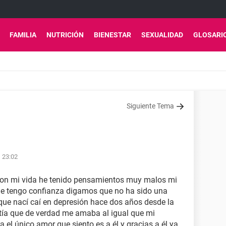
FAMILIA
NUTRICIÓN
BIENESTAR
SEXUALIDAD
GLOSARI
Siguiente Tema
s 23:02
 con mi vida he tenido pensamientos muy malos mi
le tengo confianza digamos que no ha sido una
e nací caí en depresión hace dos años desde la
tía que de verdad me amaba al igual que mi
a el único amor que siento es a él y gracias a él ya