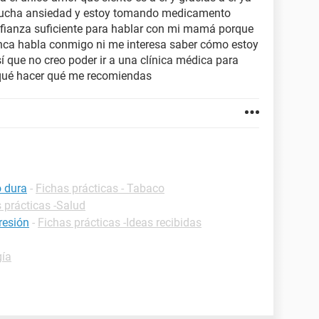
mucha ansiedad y estoy tomando medicamento
fianza suficiente para hablar con mi mamá porque
nca habla conmigo ni me interesa saber cómo estoy
í que no creo poder ir a una clínica médica para
 qué hacer qué me recomiendas
o dura
-
Fichas prácticas - Tabaco
 prácticas -Salud
resión
-
Fichas prácticas -Ideas recibidas
gía