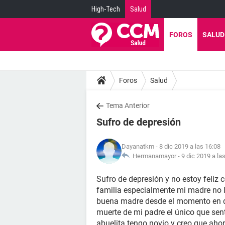
High-Tech
Salud
FOROS
SALUD
Foros
Salud
Tema Anterior
Sufro de depresión
Dayanatkm
- 8 dic 2019 a las 16:08
Hermanamayor -
9 dic 2019 a la
Sufro de depresión y no estoy feliz
familia especialmente mi madre no 
buena madre desde el momento en qu
muerte de mi padre el único que sen
abuelita tengo novio y creo que ahor