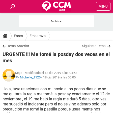
MENU
INICIO
FOROS
Foros
Embarazo
SALUD
Tema Anterior
Siguiente Tema
URGENTE !!! Me tomé la posday dos veces en el
FAMILIA
mes
NUTRICIÓN
Majo
- Modificado el 18 dic 2019 a las 04:53
Michelle_1125
-
18 dic 2019 a las 06:05
BIENESTAR
Hola, tuve relaciones con mi novio a los pocos días que se
me quitara la regla me tomé la posday exactamente el 12 de
SEXUALIDAD
noviembre , el 19 me bajó la regla me duró 5 días , otra vez
me sucedió el incidente pero el no se vino adentro solo por
precaución me tomé la pastilla porqué usualmente nos
GLOSARIO