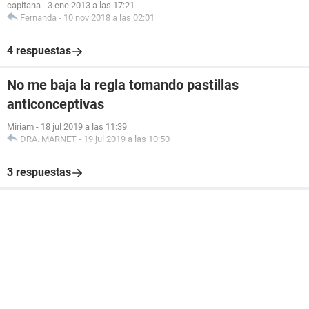
capitana
-
3 ene 2013 a las 17:21
Fernanda
-
10 nov 2018 a las 02:01
4 respuestas
No me baja la regla tomando pastillas
anticonceptivas
Miriam
-
18 jul 2019 a las 11:39
DRA. MARNET
-
19 jul 2019 a las 10:50
3 respuestas