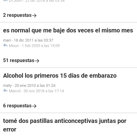
Dr.Josh
-
22 dic 2018 a las 03:34
2 respuestas
es normal que me baje dos veces el mismo mes
mari
-
18 dic 2011 a las 03:37
Moon
-
1 feb 2020 a las 15:09
51 respuestas
Alcohol los primeros 15 días de embarazo
maty
-
20 ene 2010 a las 01:24
Maicol
-
30 nov 2018 a las 17:14
6 respuestas
tomé dos pastillas anticonceptivas juntas por
error