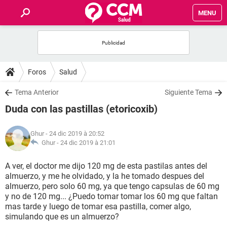
MENU
INICIO
FORUMS
Foros
Salud
SALUD
Tema Anterior
Siguiente Tema
Duda con las pastillas (etoricoxib)
FAMILIA
Ghur
- 24 dic 2019 à 20:52
NUTRICIÓN
Ghur -
24 dic 2019 à 21:01
A ver, el doctor me dijo 120 mg de esta pastilas antes del
BIENESTAR
almuerzo, y me he olvidado, y la he tomado despues del
almuerzo, pero solo 60 mg, ya que tengo capsulas de 60 mg
SEXUALIDAD
y no de 120 mg... ¿Puedo tomar tomar los 60 mg que faltan
mas tarde y luego de tomar esa pastilla, comer algo,
simulando que es un almuerzo?
GLOSARIO