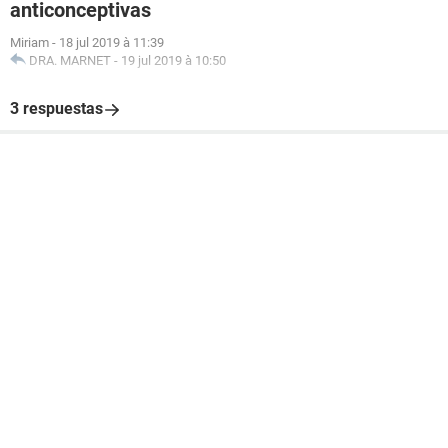
anticonceptivas
Miriam
-
18 jul 2019 à 11:39
DRA. MARNET
-
19 jul 2019 à 10:50
3 respuestas