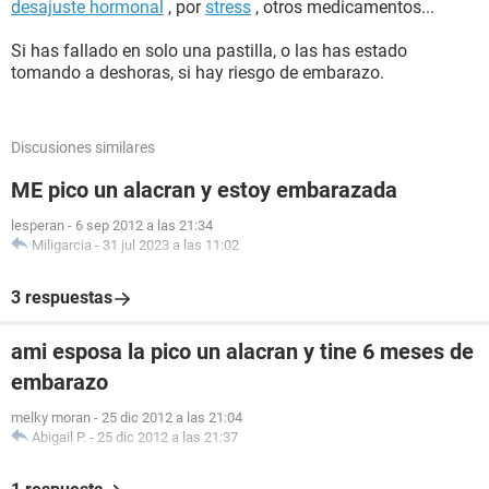
desajuste hormonal
, por
stress
, otros medicamentos...
Si has fallado en solo una pastilla, o las has estado
tomando a deshoras, si hay riesgo de embarazo.
Discusiones similares
ME pico un alacran y estoy embarazada
lesperan
-
6 sep 2012 a las 21:34
Miligarcia
-
31 jul 2023 a las 11:02
3 respuestas
ami esposa la pico un alacran y tine 6 meses de
embarazo
melky moran
-
25 dic 2012 a las 21:04
Abigail P.
-
25 dic 2012 a las 21:37