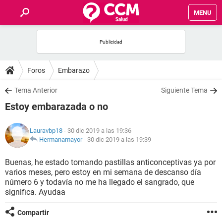
MENU
INICIO
FOROS
Foros
Embarazo
SALUD
Tema Anterior
Siguiente Tema
Estoy embarazada o no
FAMILIA
Lauravbp18
- 30 dic 2019 a las 19:36
NUTRICIÓN
Hermanamayor
-
30 dic 2019 a las 19:39
Buenas, he estado tomando pastillas anticonceptivas ya por
BIENESTAR
varios meses, pero estoy en mi semana de descanso día
número 6 y todavía no me ha llegado el sangrado, que
SEXUALIDAD
significa. Ayudaa
Compartir
GLOSARIO