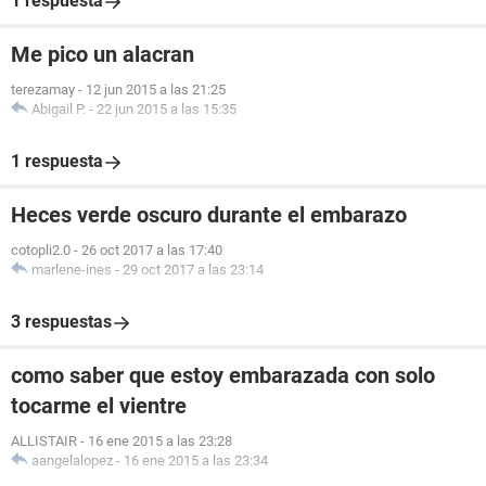
1 respuesta
Me pico un alacran
terezamay
-
12 jun 2015 a las 21:25
Abigail P.
-
22 jun 2015 a las 15:35
1 respuesta
Heces verde oscuro durante el embarazo
cotopli2.0
-
26 oct 2017 a las 17:40
marlene-ines
-
29 oct 2017 a las 23:14
3 respuestas
como saber que estoy embarazada con solo
tocarme el vientre
ALLISTAIR
-
16 ene 2015 a las 23:28
aangelalopez
-
16 ene 2015 a las 23:34