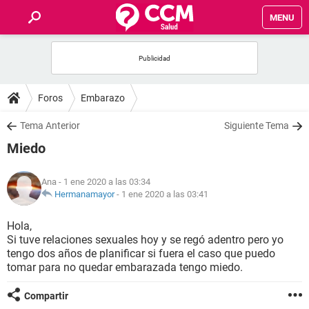
MENU
INICIO
FOROS
Foros
Embarazo
SALUD
Tema Anterior
Siguiente Tema
Miedo
FAMILIA
Ana
- 1 ene 2020 a las 03:34
NUTRICIÓN
Hermanamayor
-
1 ene 2020 a las 03:41
Hola,
BIENESTAR
Si tuve relaciones sexuales hoy y se regó adentro pero yo
tengo dos años de planificar si fuera el caso que puedo
SEXUALIDAD
tomar para no quedar embarazada tengo miedo.
Compartir
GLOSARIO