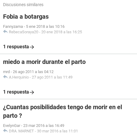
Discusiones similares
Fobia a botargas
Fannyzama
-
5 ene 2018 a las 10:16
RebecaSoraya20
-
20 ene 2018 a las 16:25
1 respuesta
miedo a morir durante el parto
mrd
-
26 ago 2011 a las 04:12
A.Herquinio
-
27 ago 2011 a las 11:49
1 respuesta
¿Cuantas posibilidades tengo de morir en el
parto ?
EvelynGar
-
23 mar 2016 a las 16:49
DRA. MARNET
-
30 mar 2016 a las 11:01