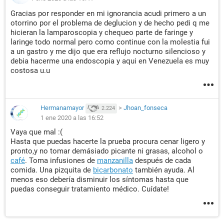
Gracias por responder en mi ignorancia acudi primero a un
otorrino por el problema de deglucion y de hecho pedi q me
hicieran la lamparoscopia y chequeo parte de faringe y
laringe todo normal pero como continue con la molestia fui
a un gastro y me dijo que era reflujo nocturno silencioso y
debia hacerme una endoscopia y aqui en Venezuela es muy
costosa u.u
Hermanamayor
>
Jhoan_fonseca
2.224
1 ene 2020 a las 16:52
Vaya que mal :(
Hasta que puedas hacerte la prueba procura cenar ligero y
pronto,y no tomar demásiado picante ni grasas, alcohol o
café
. Toma infusiones de
manzanilla
después de cada
comida. Una pizquita de
bicarbonato
también ayuda. Al
menos eso debería disminuir los síntomas hasta que
puedas conseguir tratamiento médico. Cuídate!