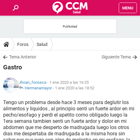
MENU
INICIO
FOROS
Foros
Salud
SALUD
Tema Anterior
Siguiente Tema
Gastro
FAMILIA
Jhoan_fonseca
- 1 ene 2020 a las 16:25
NUTRICIÓN
Hermanamayor
-
1 ene 2020 a las 18:52
Tengo un problema desde hace 3 meses para deglutir los
BIENESTAR
alimentos y liquidos , al principio senti un fuerte ardor en mi
pecho/esofago y perdi el apetito como obligado luego la
SEXUALIDAD
1era semana tambien senti un fuerte ardor y dolor en mi
abdomen que me desperto de madrugada luego los otros
dias me despertaba de madrugada a la misma hora sin
GLOSARIO
saber por que pero con algo de molestia en mi esofago, la