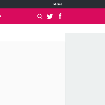
Idioma
O