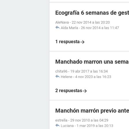
Ecografía 6 semanas de ges
AleNava
-
22 nov 2014 a las 20:20
Aída María
-
26 nov 2014 a las 11:47
1 respuesta
Manchado marron una semana
chita96
-
19 abr 2017 a las 16:34
Helene
-
4 nov 2023 a las 16:23
2 respuestas
Manchón marrón previo antes
estrella
-
29 nov 2010 a las 04:29
Luciana
-
1 mar 2019 a las 20:13