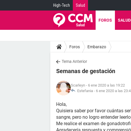
High-Tech
Salud
FOROS
SALUD
Foros
Embarazo
Tema Anterior
Semanas de gestación
Scarleyn
- 6 ene 2020 a las 19:22
Estefania -
6 ene 2020 a las 23:
Hola,
Quisiera saber por favor cuántas se
sangre, pero no logro entender leerlo
Me realice el examen de gonadotrofi
Agradecería respuesta y comprensión