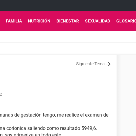
FAMILIA
NUTRICIÓN
BIENESTAR
SEXUALIDAD
GLOSARI
Siguiente Tema
42
manas de gestación tengo, me realice el examen de
.
na corionica saliendo como resultado 5949,6.
, soy primeriza en todo esto.