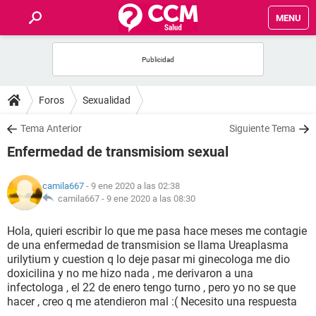
MENU
INICIO
FOROS
Foros
Sexualidad
SALUD
Tema Anterior
Siguiente Tema
Enfermedad de transmisiom sexual
FAMILIA
camila667
- 9 ene 2020 a las 02:38
NUTRICIÓN
camila667 -
9 ene 2020 a las 08:30
Hola, quieri escribir lo que me pasa hace meses me contagie
BIENESTAR
de una enfermedad de transmision se llama Ureaplasma
urilytium y cuestion q lo deje pasar mi ginecologa me dio
SEXUALIDAD
doxicilina y no me hizo nada , me derivaron a una
infectologa , el 22 de enero tengo turno , pero yo no se que
hacer , creo q me atendieron mal :( Necesito una respuesta
GLOSARIO