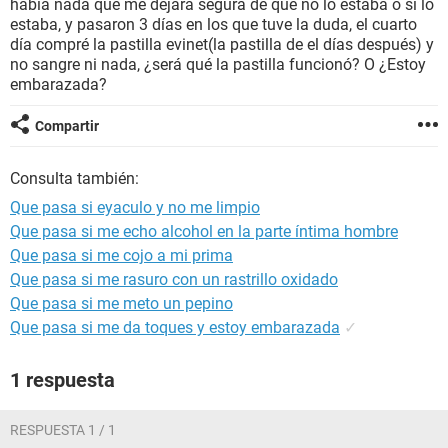
había nada que me dejara segura de que no lo estaba o si lo
estaba, y pasaron 3 días en los que tuve la duda, el cuarto
día compré la pastilla evinet(la pastilla de el días después) y
no sangre ni nada, ¿será qué la pastilla funcionó? O ¿Estoy
embarazada?
Compartir
Consulta también:
Que pasa si eyaculo y no me limpio
Que pasa si me echo alcohol en la parte íntima hombre
Que pasa si me cojo a mi prima
Que pasa si me rasuro con un rastrillo oxidado
Que pasa si me meto un pepino
Que pasa si me da toques y estoy embarazada
✓
1 respuesta
RESPUESTA 1 / 1