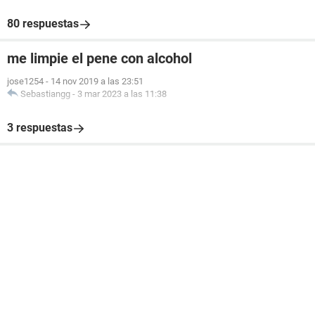
80 respuestas
me limpie el pene con alcohol
jose1254
-
14 nov 2019 a las 23:51
Sebastiangg
-
3 mar 2023 a las 11:38
3 respuestas