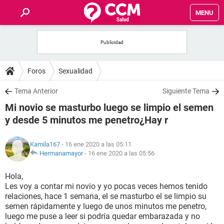
MENU
INICIO
FOROS
Foros
Sexualidad
SALUD
Tema Anterior
Siguiente Tema
Mi novio se masturbo luego se limpio el semen
FAMILIA
y desde 5 minutos me penetro¿Hay r
NUTRICIÓN
Kamila167
- 16 ene 2020 a las 05:11
Hermanamayor
-
16 ene 2020 a las 05:56
BIENESTAR
Hola,
Les voy a contar mi novio y yo pocas veces hemos tenido
SEXUALIDAD
relaciones, hace 1 semana, el se masturbo el se limpio su
semen rápidamente y luego de unos minutos me penetro,
luego me puse a leer si podría quedar embarazada y no
GLOSARIO