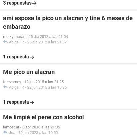
3 respuestas
ami esposa la pico un alacran y tine 6 meses de
embarazo
melky moran
-
25 dic 2012 a las 21:04
Abigail P.
-
25 dic 2012 a las 21:37
1 respuesta
Me pico un alacran
terezamay
-
12 jun 2015 a las 21:25
Abigail P.
-
22 jun 2015 a las 15:35
1 respuesta
Me limpié el pene con alcohol
iamoscar
-
6 abr 2016 a las 21:35
Joa
-
19 jun 2023 a las 10:50