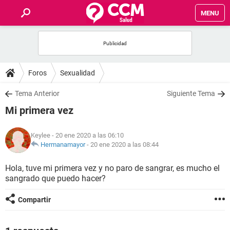
MENU
INICIO
FOROS
Foros
Sexualidad
SALUD
Tema Anterior
Siguiente Tema
Mi primera vez
FAMILIA
Keylee
- 20 ene 2020 a las 06:10
NUTRICIÓN
Hermanamayor
-
20 ene 2020 a las 08:44
Hola, tuve mi primera vez y no paro de sangrar, es mucho el
BIENESTAR
sangrado que puedo hacer?
SEXUALIDAD
Compartir
GLOSARIO