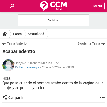
MENU
INICIO
FOROS
Foros
Sexualidad
SALUD
Tema Anterior
Siguiente Tema
Acabar adentro
FAMILIA
Skjdjdkd
- 20 ene 2020 a las 06:20
NUTRICIÓN
Hermanamayor
-
20 ene 2020 a las 08:39
Hola,
BIENESTAR
Que pasa cuando el hombre acabo dentro de la vagina de la
mujer,y se pone inyeccion
SEXUALIDAD
Compartir
GLOSARIO