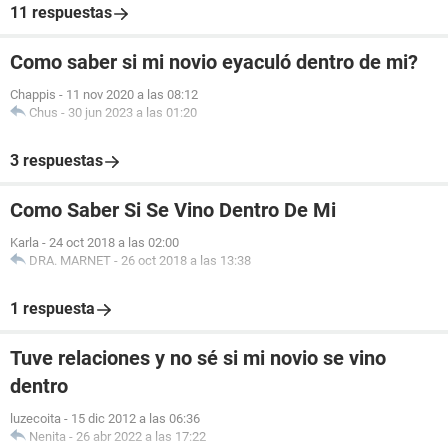
11 respuestas
Como saber si mi novio eyaculó dentro de mi?
Chappis
-
11 nov 2020 a las 08:12
Chus
-
30 jun 2023 a las 01:20
3 respuestas
Como Saber Si Se Vino Dentro De Mi
Karla
-
24 oct 2018 a las 02:00
DRA. MARNET
-
26 oct 2018 a las 13:38
1 respuesta
Tuve relaciones y no sé si mi novio se vino
dentro
luzecoita
-
15 dic 2012 a las 06:36
Nenita
-
26 abr 2022 a las 17:22