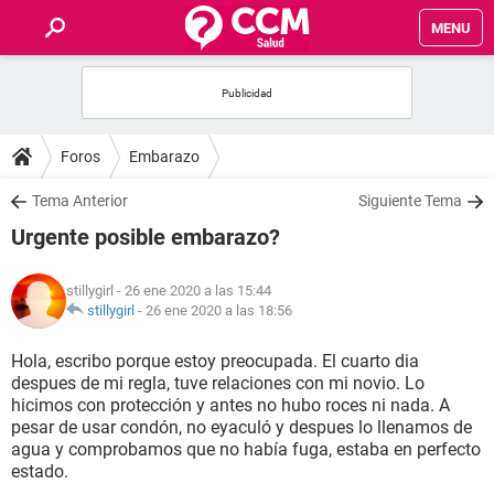
MENU
INICIO
FOROS
Foros
Embarazo
SALUD
Tema Anterior
Siguiente Tema
Urgente posible embarazo?
FAMILIA
stillygirl
- 26 ene 2020 a las 15:44
NUTRICIÓN
stillygirl
-
26 ene 2020 a las 18:56
Hola, escribo porque estoy preocupada. El cuarto dia
BIENESTAR
despues de mi regla, tuve relaciones con mi novio. Lo
hicimos con protección y antes no hubo roces ni nada. A
SEXUALIDAD
pesar de usar condón, no eyaculó y despues lo llenamos de
agua y comprobamos que no había fuga, estaba en perfecto
estado.
GLOSARIO