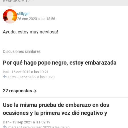
RESPUESTA 1 / 1
stillygirl
26 ene 2020 a las 18:56
Ayuda, estoy muy nerviosa!
Discusiones similares
Por qué hago popo negro, estoy embarazada
isai
-
16 oct 2012 a las 19:21
Ruth
-
3 ene 2022 a las 13:23
22 respuestas
Use la misma prueba de embarazo en dos
ocasiones y la primera vez dió negativo y
Dan
-
13 sep 2021 a las 02:19
marsan1990
-
28 sep 2023 a las 09:26