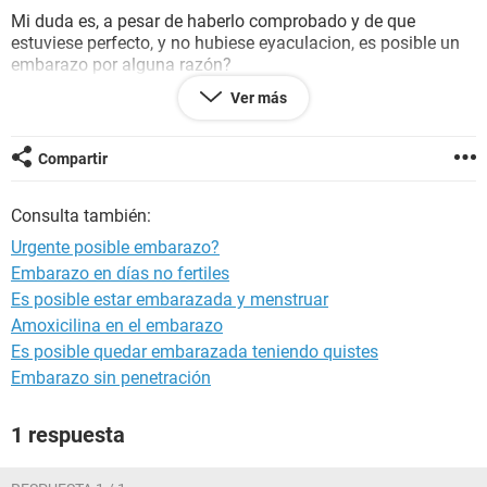
Mi duda es, a pesar de haberlo comprobado y de que
estuviese perfecto, y no hubiese eyaculacion, es posible un
embarazo por alguna razón?
Ver más
Estoy muy agobiada y desde ese dia me siento hinchada y
creo que he engordado bastante, me aprieta la ropa y tengo
más hambre, aun faltan seis dias para mi periodo y me
Compartir
causa ansiedad
Consulta también:
Urgente posible embarazo?
Embarazo en días no fertiles
Es posible estar embarazada y menstruar
Amoxicilina en el embarazo
Es posible quedar embarazada teniendo quistes
Embarazo sin penetración
1 respuesta