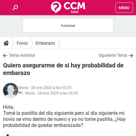
MENU
INICIO
FOROS
Foros
Embarazo
SALUD
Tema Anterior
Siguiente Tema
Quiero asegurarme de si hay probabilidad de
FAMILIA
embarazo
NUTRICIÓN
Maria
- 28 ene 2020 a las 05:23
Maria -
28 ene 2020 a las 06:36
BIENESTAR
Hola,
Tomé la pastilla del día siguiente pero al día siguiente mi
SEXUALIDAD
novio se vino dentro de nuevo y ya no tome pastilla, ¿Hay
probabilidad de quedar embarazada?
GLOSARIO