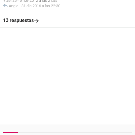
Ytzel 25
-
5 nov 2012 a las 21:55
Angie
-
31 dic 2016 a las 22:30
13 respuestas