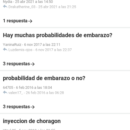
Nydia
-
25 abr 2021 a las 14:50
Drakatherine_03
-
25 abr 2021 a las 21:25
1 respuesta
Hay muchas probabilidades de embarazo?
YaninaRuiz
-
6 nov 2017 a las 22:11
Luzdemis-ojos
-
6 nov 2017 a las 22:37
3 respuestas
probabilidad de embarazo o no?
64705
-
6 feb 2016 a las 18:04
valen17_
-
26 feb 2016 a las 06:28
3 respuestas
inyeccion de choragon