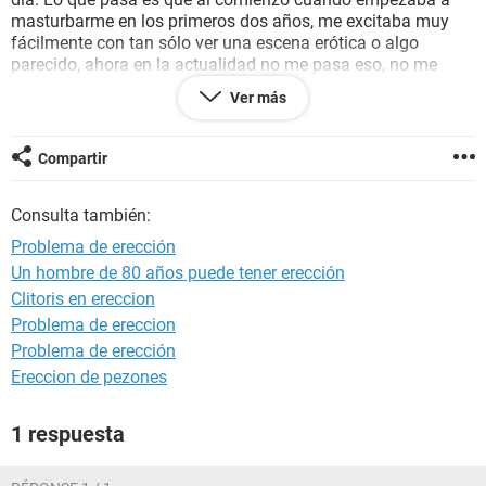
masturbarme en los primeros dos años, me excitaba muy
fácilmente con tan sólo ver una escena erótica o algo
parecido, ahora en la actualidad no me pasa eso, no me
excito ni viendo porno, sólo siento como una necesidad de
Ver más
masturbarme y es cuando lo hago, se me hace muy difícil no
pensar en eso ya que cualquier cosa que me traiga a la
mente perversión me incita a masturbarme. Hace 3 años,
Compartir
estuve con una chica con la cuál sólo llegué al faje, no hubo
penetración, pero me costaba mantener la erección, ella me
Consulta también:
hizo sexo oral y ni así pude mantener la erección, a pesar de
que lo disfrutaba, mi erección bajó, fue muy incómodo la
Problema de erección
verdad, también hubo un momento en el que quisimos
Un hombre de 80 años puede tener erección
practicar el coito pero al intentar ponerme el condón, mi
Clitoris en ereccion
erección bajó y no pudimos hacerlo. Ese tema fue muy
frustrante para mi ya que no pudimos hacer nada. ¿Creen
Problema de ereccion
que tenga disfunción eréctil? ¿O es algo más? Cabe decir
Problema de erección
que jamás he ido al urólogo. También tengo otro problema,
Ereccion de pezones
resulta que recientemente, en ésta última semana, no me he
podido masturbar ya que al intentar hacerlo, por más que lo
1 respuesta
hago, mi pene no se erecta, se mantiene flácido aunque un
poco duro, también debo decir que desde hace ya algunos
meses, estaba comenzando a sentir una molestia en el