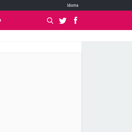
Idioma
O