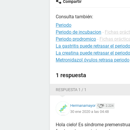
Compartir
Consulta también:
Periodo
Periodo de incubacion
-
Fichas práct
Periodo prodromico
-
Fichas práctic
La gastritis puede retrasar el period
La creatina puede retrasar el period
Metronidazol óvulos retrasa periodo
1 respuesta
RESPUESTA 1 / 1
Hermanamayor
2.224
30 ene 2020 a las 04:48
Hola cielo! Es síndrome premenstrua