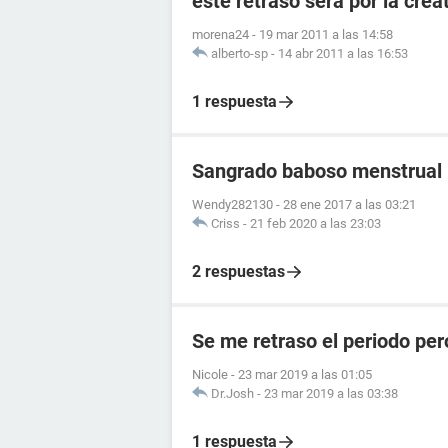
este retraso sera por la crea
morena24
-
19 mar 2011 a las 14:58
alberto-sp
-
14 abr 2011 a las 16:53
1 respuesta
Sangrado baboso menstrual
Wendy282130
-
28 ene 2017 a las 03:21
Criss
-
21 feb 2020 a las 23:03
2 respuestas
Se me retraso el periodo per
Nicole
-
23 mar 2019 a las 01:05
Dr.Josh
-
23 mar 2019 a las 03:38
1 respuesta