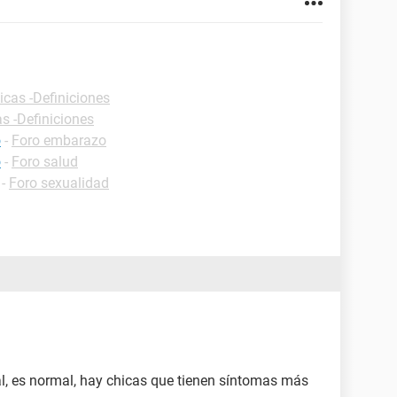
icas -Definiciones
as -Definiciones
o
-
Foro embarazo
o
-
Foro salud
-
Foro sexualidad
l, es normal, hay chicas que tienen síntomas más