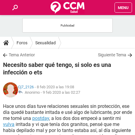
MENU
INICIO
FOROS
Foros
Sexualidad
SALUD
Tema Anterior
Siguiente Tema
Necesito saber qué tengo, si solo es una
FAMILIA
infección o ets
NUTRICIÓN
Cj7_2126
- 8 feb 2020 a las 19:08
Anonimo -
9 feb 2020 a las 02:27
BIENESTAR
Hace unos días tuve relaciones sexuales sin protección, ese
día quedé bastante irritada e usé algo de lubricante, por ende
SEXUALIDAD
me tomé una
postday
, a los dos dos empecé a sentir mi
vulva
irritada y vi que tenía dos granitos, pensé que me
había depilado mal y por lo tanto estaba así, al día siguiente
GLOSARIO