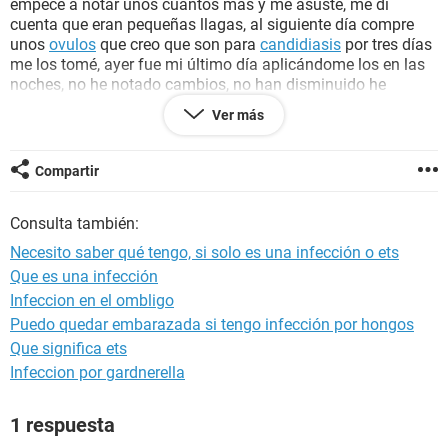
empecé a notar unos cuantos más y me asusté, me di
cuenta que eran pequeñas llagas, al siguiente día compre
unos
ovulos
que creo que son para
candidiasis
por tres días
me los tomé, ayer fue mi último día aplicándome los en las
noches, no he notado cambios, no han disminuido he
seguido igual. ayer me di cuenta que tenía los ganglios de la
Ver más
ingle
inflamados, lo cual ya me había pasado antes, también
presento un poco de
tos
lo cual no sé si tenga que ver por
los cambios de clima de dónde vivo. La otra cosa es que no
Compartir
puedo ir al médico por qué tendría que ir con un
acompañante, tengo miedo de que sea una
ets
. Mis últimas
Consulta también:
parejas sexuales se encuentran bien y ya se han hecho
chequeos al parecer no tienen ninguna ets, alguien podría
Necesito saber qué tengo, si solo es una infección o ets
ayudarme? Alguna ginecóloga o ginecólogo
Que es una infección
Infeccion en el ombligo
Puedo quedar embarazada si tengo infección por hongos
Que significa ets
Infeccion por gardnerella
1 respuesta