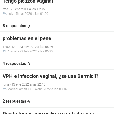
Tengo picazón vaginal
tata
-
25 ene 2011 a las 17:35
Loly
-
5 mar 2020 a las 01:00
8 respuestas
problemas en el pene
12502121
-
23 nov 2012 a las 05:29
Azahel
-
22 feb 2022 a las 06:25
4 respuestas
VPH e infeccion vaginal, ¿se usa Barmicil?
Kiria
-
13 ene 2022 a las 22:45
Mariasuarez333
-
14 ene 2022 a las 03:16
2 respuestas
Puedo tomar amoxicilina para tratar una