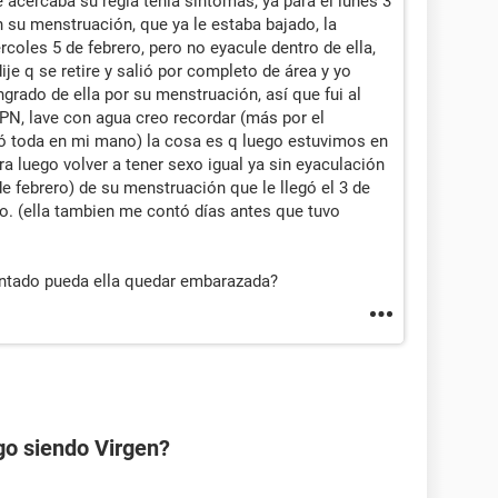
acercaba su regla tenía síntomas, ya para el lunes 3
 su menstruación, que ya le estaba bajado, la
coles 5 de febrero, pero no eyacule dentro de ella,
ije q se retire y salió por completo de área y yo
rado de ella por su menstruación, así que fui al
PN, lave con agua creo recordar (más por el
ió toda en mi mano) la cosa es q luego estuvimos en
a luego volver a tener sexo igual ya sin eyaculación
 de febrero) de su menstruación que le llegó el 3 de
ro. (ella tambien me contó días antes que tuvo
ontado pueda ella quedar embarazada?
go siendo Virgen?