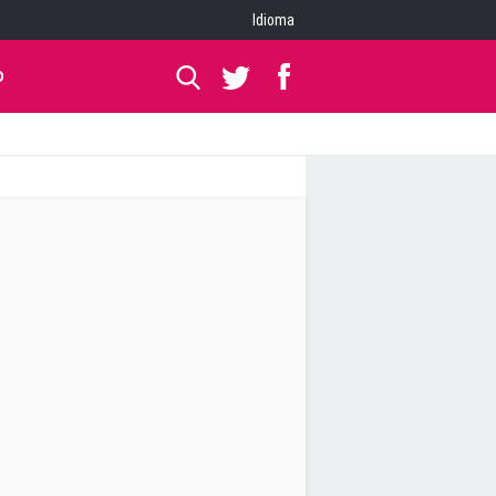
Idioma
O