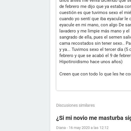
unos antes me venía diciendo que se 
de febrero me dijo que ya estaba con
cuestión es que tuvimos sexo el miér
cuando yo sentí que iba eyacular le d
eyacule en mi mano, con algo De sang
lavadero y me limpie más mano y el 
sangrado de ella, pues el semen sal
cama recostados sin tener sexo.. Par
y ya... Tuvimos sexo el tercer día (5
febrero y que se acabó el 9 de febre
Hipotiroidismo hace unos años)
Creen que con todo lo que les he c
Discusiones similares
¿Si mi novio me masturba si
Diana
-
16 may 2020 a las 12:12