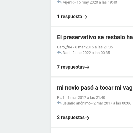
ArjenR
-
16 may 2020 a las 19:40
1 respuesta
El preservativo se resbalo ha
Caro_f84
-
6 mar 2016 a las 21:35
Dari
-
2 ene 2022 a las 00:35
7 respuestas
mi novio pasó a tocar mi vag
Pia1
-
1 mar 2017 a las 21:40
usuario anónimo
-
2 mar 2017 a las 00:06
2 respuestas