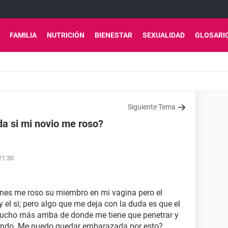
FAMILIA
NUTRICIÓN
BIENESTAR
SEXUALIDAD
GLOSARI
Siguiente Tema
 si mi novio me roso?
21:30
rnes me roso su miembro en mi vagina pero el
 el si; pero algo que me deja con la duda es que el
ucho más arriba de donde me tiene que penetrar y
lando. Me puedo quedar embarazada por esto?