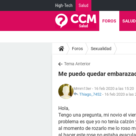
High-Tech
Salud
FOROS
SALUD
Foros
Sexualidad
Tema Anterior
Me puedo quedar embarazada
Mmm13er
- 16 feb 2020 a las 15:20
Thiago_7452
-
16 feb 2020 a las 
Hola,
Tengo una pregunta, mi novio el vie
problema es que yo no tenía calzón y
al momento de rozarlo me lo roso m
al hacer este rose no estaba eyacu