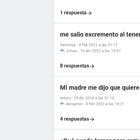
1 respuesta
me salio excremento al tener
hermosa
-
9 feb 2012 a las 01:17
Jonas
-
13 abr 2022 a las 19:47
8 respuestas
Mi madre me dijo que quiere
Arturo
-
29 dic 2018 a las 01:10
Benjamin
-
3 feb 2023 a las 19:21
4 respuestas