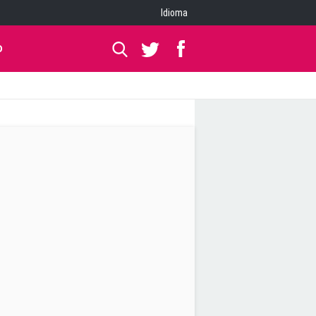
Idioma
O