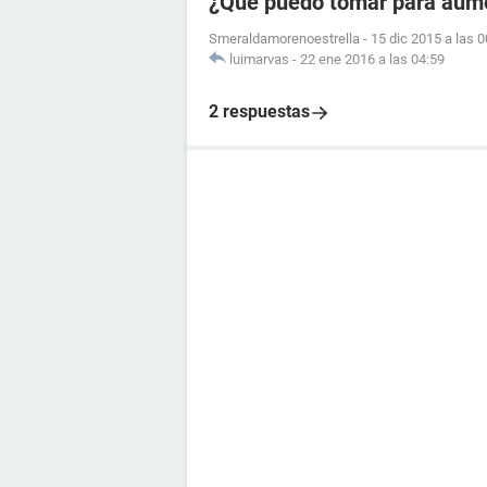
¿Qué puedo tomar para aume
Smeraldamorenoestrella
-
15 dic 2015 a las 0
luimarvas
-
22 ene 2016 a las 04:59
2 respuestas