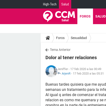
High-Tech
Salud
FOROS
SALUD
Foros
Sexualidad
Tema Anterior
Dolor al tener relaciones
Jeniffer
- 17 feb 2020 a las 00:49
ArjenR
-
17 feb 2020 a las 05:31
Buenas tardes quisiera que me ayu
semanas un tratamiento para la infec
Al igual q antes de comenzar el trat
relacion es como me quemara y se me
granitos en la parte de la entrepiern