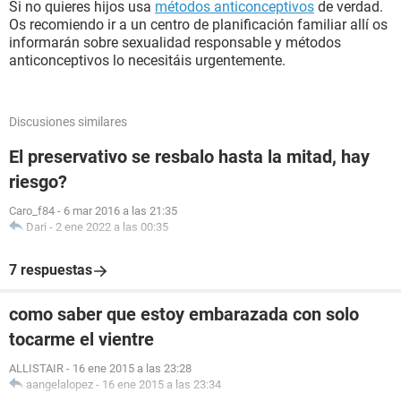
Si no quieres hijos usa
métodos anticonceptivos
de verdad.
Os recomiendo ir a un centro de planificación familiar allí os
informarán sobre sexualidad responsable y métodos
anticonceptivos lo necesitáis urgentemente.
Discusiones similares
El preservativo se resbalo hasta la mitad, hay
riesgo?
Caro_f84
-
6 mar 2016 a las 21:35
Dari
-
2 ene 2022 a las 00:35
7 respuestas
como saber que estoy embarazada con solo
tocarme el vientre
ALLISTAIR
-
16 ene 2015 a las 23:28
aangelalopez
-
16 ene 2015 a las 23:34