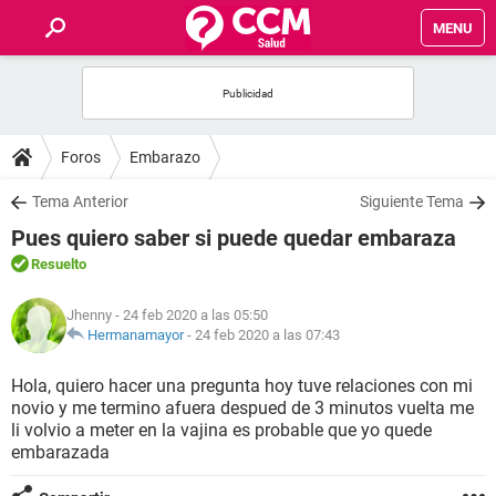
MENU
INICIO
FOROS
Foros
Embarazo
SALUD
Tema Anterior
Siguiente Tema
Pues quiero saber si puede quedar embaraza
FAMILIA
Resuelto
NUTRICIÓN
Jhenny
- 24 feb 2020 a las 05:50
Hermanamayor
-
24 feb 2020 a las 07:43
BIENESTAR
Hola, quiero hacer una pregunta hoy tuve relaciones con mi
novio y me termino afuera despued de 3 minutos vuelta me
SEXUALIDAD
li volvio a meter en la vajina es probable que yo quede
embarazada
GLOSARIO