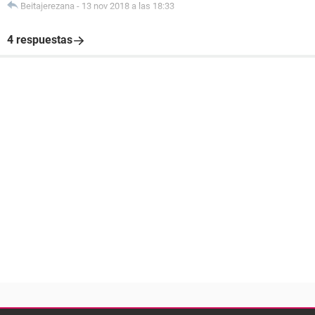
Beitajerezana
-
13 nov 2018 a las 18:33
4 respuestas