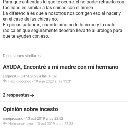
Para que entiendas lo que te ocurre, el no poder retraerlo con
facilidad es similar a las chicas con el himen.
La diferencia es que a nosotros nos corrigen eso al nacer y
en el caso de las chicas no.
En pocas palabras, cuando niño no lo hicieron y lo malo
radica en que seguramente deberán llevarte al urologo para
que te ayuden con eso.
Discusiones similares
AYUDA, Encontré a mi madre con mi hermano
LoganSG
-
8 ene 2023 a las 01:02
Fabriciodongo
-
19 ene 2023 a las 11:31
2 respuestas
Opinión sobre incesto
emeprosario
-
13 oct 2019 a las 22:52
Hermanamayor
-
13 oct 2019 a las 23:33