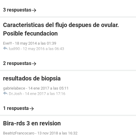
3 respuestas
Caracteristicas del flujo despues de ovular.
Posible fecundacion
Eve!!!
-
18 may 2014 a las 01:39
luxli90
-
12 may 2016 a las 06:43
2 respuestas
resultados de biopsia
gabrielabece
-
14 ene 2017 a las 05:11
Dr.Josh
-
14 ene 2017 a las 17:16
1 respuesta
Bira-rds 3 en revision
BeatrizFrancocaro
-
13 nov 2018 a las 16:32