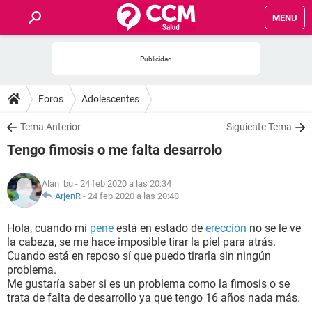
MENU
INICIO
FOROS
Foros
Adolescentes
SALUD
Tema Anterior
Siguiente Tema
Tengo fimosis o me falta desarrolo
FAMILIA
Alan_bu
- 24 feb 2020 a las 20:34
NUTRICIÓN
ArjenR
-
24 feb 2020 a las 20:48
Hola, cuando mí
pene
está en estado de
erección
no se le ve
BIENESTAR
la cabeza, se me hace imposible tirar la piel para atrás.
Cuando está en reposo sí que puedo tirarla sin ningún
SEXUALIDAD
problema.
Me gustaría saber si es un problema como la fimosis o se
trata de falta de desarrollo ya que tengo 16 años nada más.
GLOSARIO