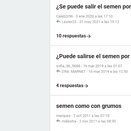
¿Se puede salir el semen por
Caleb2r56
-
3 ene 2020 a las 17:10
Lester23
-
31 may 2021 a las 19:12
10 respuestas
¿Puede salirse el semen por
sofia_96_5688
-
16 mar 2019 a las 01:07
DRA. MARNET
-
16 mar 2019 a las 12:50
4 respuestas
semen como con grumos
marquez
-
2 oct 2011 a las 07:10
mdiestra
-
2 nov 2011 a las 08:30