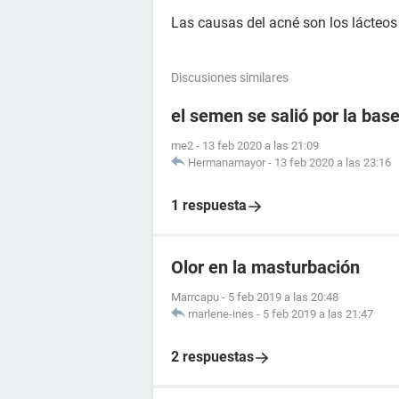
Las causas del acné son los lácteos y
Discusiones similares
el semen se salió por la ba
me2
-
13 feb 2020 a las 21:09
Hermanamayor
-
13 feb 2020 a las 23:16
1 respuesta
Olor en la masturbación
Marrcapu
-
5 feb 2019 a las 20:48
marlene-ines
-
5 feb 2019 a las 21:47
2 respuestas