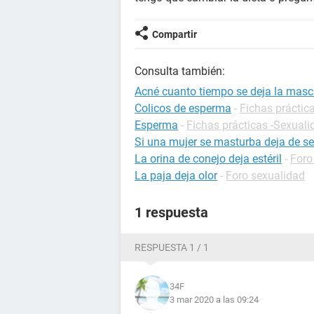
Compartir
Consulta también:
Acné cuanto tiempo se deja la masc
Colicos de esperma
-
Fichas práctica
Esperma
-
Fichas prácticas -Sexuali
Si una mujer se masturba deja de se
La orina de conejo deja estéril
-
Foro
La paja deja olor
-
Foro sexualidad
1 respuesta
RESPUESTA 1 / 1
34F
3 mar 2020 a las 09:24