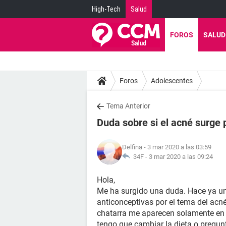
High-Tech
Salud
FOROS
SALUD
Foros
Adolescentes
Tema Anterior
Duda sobre si el acné surge 
Delfina
- 3 mar 2020 a las 03:59
34F -
3 mar 2020 a las 09:24
Hola,
Me ha surgido una duda. Hace ya u
anticonceptivas por el tema del ac
chatarra me aparecen solamente en e
tengo que cambiar la dieta o pregun