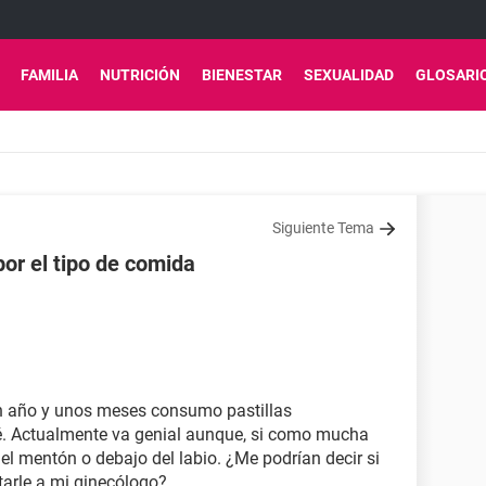
FAMILIA
NUTRICIÓN
BIENESTAR
SEXUALIDAD
GLOSARI
Siguiente Tema
por el tipo de comida
n año y unos meses consumo pastillas
né. Actualmente va genial aunque, si como mucha
l mentón o debajo del labio. ¿Me podrían decir si
tarle a mi ginecólogo?