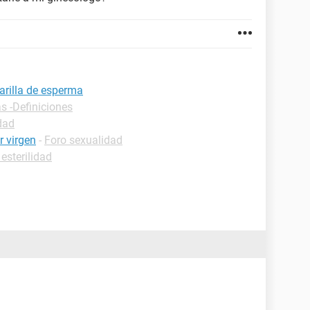
arilla de esperma
s -Definiciones
dad
r virgen
-
Foro sexualidad
 esterilidad