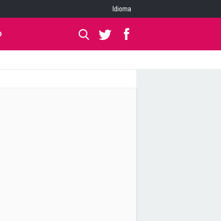
Idioma
O