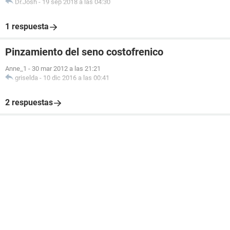
Dr.Josh
-
19 sep 2018 a las 04:30
1 respuesta
Pinzamiento del seno costofrenico
Anne_1
-
30 mar 2012 a las 21:21
griselda
-
10 dic 2016 a las 00:41
2 respuestas