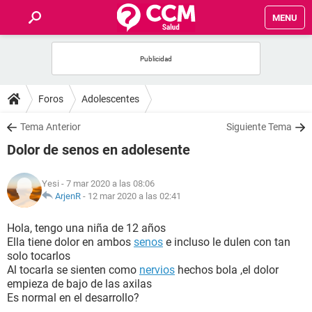
MENU
INICIO
FOROS
Foros
Adolescentes
SALUD
Tema Anterior
Siguiente Tema
Dolor de senos en adolesente
FAMILIA
Yesi
- 7 mar 2020 a las 08:06
NUTRICIÓN
ArjenR
-
12 mar 2020 a las 02:41
Hola, tengo una niña de 12 años
BIENESTAR
Ella tiene dolor en ambos
senos
e incluso le dulen con tan
solo tocarlos
SEXUALIDAD
Al tocarla se sienten como
nervios
hechos bola ,el dolor
empieza de bajo de las axilas
Es normal en el desarrollo?
GLOSARIO