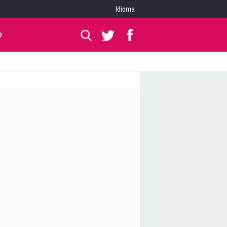
Idioma
O