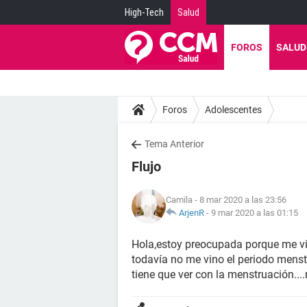
High-Tech
Salud
FOROS
SALUD
Foros
Adolescentes
Tema Anterior
Flujo
Camila
- 8 mar 2020 a las 23:56
ArjenR
-
9 mar 2020 a las 01:15
Hola,estoy preocupada porque me vie
todavía no me vino el periodo mens
tiene que ver con la menstruación...