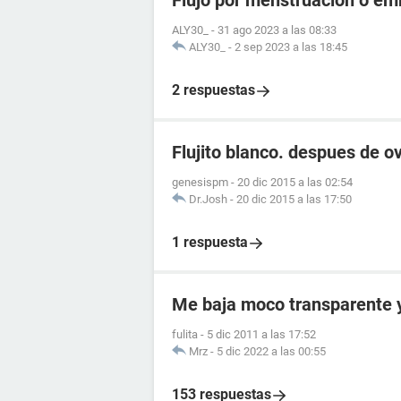
Flujo por menstruacion o e
ALY30_
-
31 ago 2023 a las 08:33
ALY30_
-
2 sep 2023 a las 18:45
2 respuestas
Flujito blanco. despues de ov
genesispm
-
20 dic 2015 a las 02:54
Dr.Josh
-
20 dic 2015 a las 17:50
1 respuesta
Me baja moco transparente y 
fulita
-
5 dic 2011 a las 17:52
Mrz
-
5 dic 2022 a las 00:55
153 respuestas