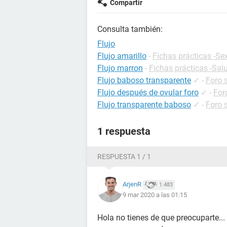
Compartir
Consulta también:
Flujo
Flujo amarillo
-
Fichas prácticas -Se
Flujo marron
-
Fichas prácticas -Sal
Flujo baboso transparente
✓
-
Foro 
Flujo después de ovular foro
✓
-
For
Flujo transparente baboso
✓
-
Foro 
1 respuesta
RESPUESTA 1 / 1
ArjenR
1.483
9 mar 2020 a las 01:15
Hola no tienes de que preocuparte...