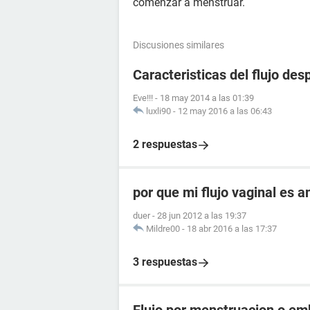
comenzar a menstruar.
Discusiones similares
Caracteristicas del flujo de
Eve!!!
-
18 may 2014 a las 01:39
luxli90
-
12 may 2016 a las 06:43
2 respuestas
por que mi flujo vaginal es 
duer
-
28 jun 2012 a las 19:37
Mildre00
-
18 abr 2016 a las 17:37
3 respuestas