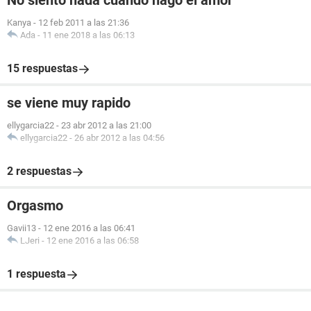
No siento nada cuando hago el amor
Kanya
-
12 feb 2011 a las 21:36
Ada
-
11 ene 2018 a las 06:13
15 respuestas
se viene muy rapido
ellygarcia22
-
23 abr 2012 a las 21:00
ellygarcia22
-
26 abr 2012 a las 04:56
2 respuestas
Orgasmo
Gavii13
-
12 ene 2016 a las 06:41
LJeri
-
12 ene 2016 a las 06:58
1 respuesta