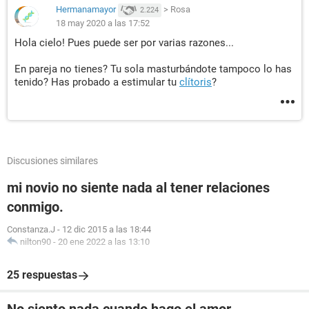
Hermanamayor
>
Rosa
2.224
18 may 2020 a las 17:52
Hola cielo! Pues puede ser por varias razones...
En pareja no tienes? Tu sola masturbándote tampoco lo has
tenido? Has probado a estimular tu
clítoris
?
Discusiones similares
mi novio no siente nada al tener relaciones
conmigo.
Constanza.J
-
12 dic 2015 a las 18:44
nilton90
-
20 ene 2022 a las 13:10
25 respuestas