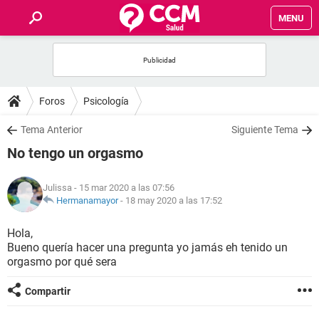
MENU
INICIO
FOROS
Foros
Psicología
SALUD
Tema Anterior
Siguiente Tema
No tengo un orgasmo
FAMILIA
Julissa
- 15 mar 2020 a las 07:56
NUTRICIÓN
Hermanamayor
-
18 may 2020 a las 17:52
Hola,
BIENESTAR
Bueno quería hacer una pregunta yo jamás eh tenido un
orgasmo por qué sera
SEXUALIDAD
Compartir
GLOSARIO