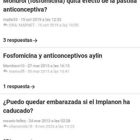
Monurol (fosfomicina) quita efecto de la pastilla
anticonceptiva?
maite33
-
15 oct 2019 a las 12:33
DRA. MARNET
-
16 oct 2019 a las 10:00
3 respuestas
Fosfomicina y anticonceptivos aylin
Msmbsm10
-
27 mar 2015 a las 16:15
marisolfl
-
30 mar 2015 a las 13:41
1 respuesta
¿Puedo quedar embarazada si el Implanon ha
caducado?
rosario tellez
-
24 ene 2013 a las 02:28
elianaviola18
-
8 nov 2023 a las 13:23