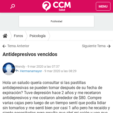
MENU
INICIO
FOROS
Foros
Psicología
SALUD
Tema Anterior
Siguiente Tema
Antidepresivos vencidos
FAMILIA
Wendy
- 9 mar 2020 a las 07:37
NUTRICIÓN
Hermanamayor
-
9 mar 2020 a las 08:29
Hola un saludo quería consultar si las pastillas
BIENESTAR
antidepresivas se pueden tomar después de su fecha de
expiración? Tuve depresión hace 2 años y me recetaron
SEXUALIDAD
antidepresivos y me costaron alrededor de $80. Compre
varias cajas pero luego de un tiempo sentí que podía lidiar
sin tomarlos y me sentí bien por casi 1 año pero he recaído y
GLOSARIO
siento necesitarlos pero resulta que abrí mi cajón y veo que