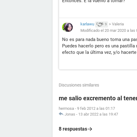
Entonces. E la vuelvo a tomar?
karlawu
>
Valeria
9
Modificado el 20 mar 2020 a las 
No es para nada bueno toma una past
Puedes hacerlo pero es una pastilla
efecto que la última vez, y/o hacert
Discusiones similares
me salio excremento al tener
hermosa
-
9 feb 2012 a las 01:17
Jonas
-
13 abr 2022 a las 19:47
8 respuestas