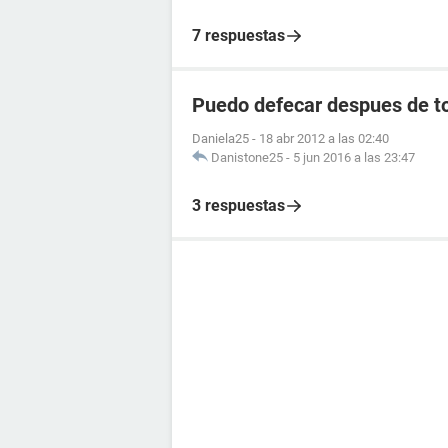
7 respuestas
Puedo defecar despues de to
Daniela25
-
18 abr 2012 a las 02:40
Danistone25
-
5 jun 2016 a las 23:47
3 respuestas