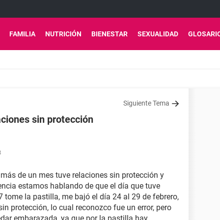
FAMILIA
NUTRICIÓN
BIENESTAR
SEXUALIDAD
GLOSARI
Siguiente Tema
aciones sin protección
8
más de un mes tuve relaciones sin protección y
ergencia estamos hablando de que el día que tuve
7 tome la pastilla, me bajó el día 24 al 29 de febrero,
in protección, lo cual reconozco fue un error, pero
uedar embarazada, ya que por la pastilla hay