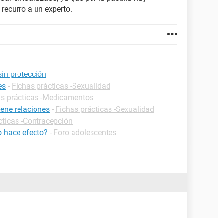
recurro a un experto.
sin protección
es
-
Fichas prácticas -Sexualidad
as prácticas -Medicamentos
ene relaciones
-
Fichas prácticas -Sexualidad
cticas -Contracepción
o hace efecto?
-
Foro adolescentes