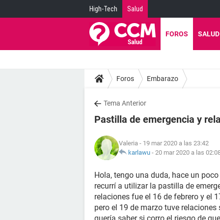
High-Tech
Salud
FOROS
SALUD
Foros
Embarazo
Tema Anterior
Pastilla de emergencia y rel
Valeria
- 19 mar 2020 a las 23:42
karlawu
-
20 mar 2020 a las 02:0
Hola, tengo una duda, hace un poco 
recurrí a utilizar la pastilla de em
relaciones fue el 16 de febrero y el 1
pero el 19 de marzo tuve relaciones s
quería saber si corro el riesgo de q