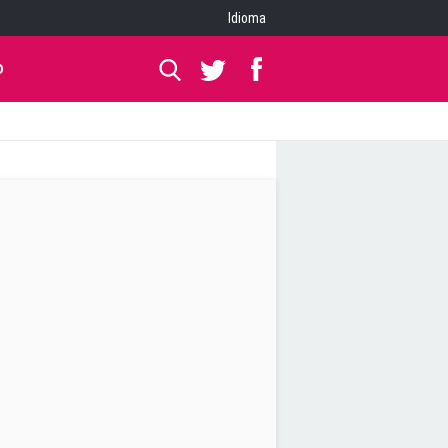
Idioma
O