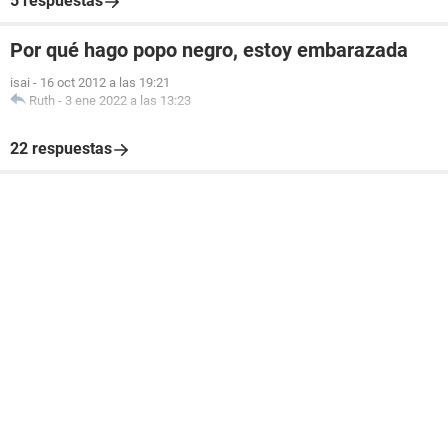
5 respuestas
Por qué hago popo negro, estoy embarazada
isai
-
16 oct 2012 a las 19:21
Ruth
-
3 ene 2022 a las 13:23
22 respuestas