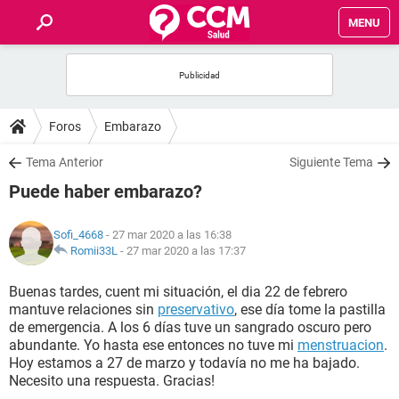
MENU
INICIO
FOROS
Foros
Embarazo
SALUD
Tema Anterior
Siguiente Tema
Puede haber embarazo?
FAMILIA
Sofi_4668
- 27 mar 2020 a las 16:38
NUTRICIÓN
Romii33L
-
27 mar 2020 a las 17:37
Buenas tardes, cuent mi situación, el dia 22 de febrero
BIENESTAR
mantuve relaciones sin
preservativo
, ese día tome la pastilla
de emergencia. A los 6 días tuve un sangrado oscuro pero
SEXUALIDAD
abundante. Yo hasta ese entonces no tuve mi
menstruacion
.
Hoy estamos a 27 de marzo y todavía no me ha bajado.
Necesito una respuesta. Gracias!
GLOSARIO