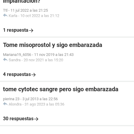
implantación?
Ttl
-
11 jul 2022 a las 21:25
Karla
-
10 oct 2022 a las 21:12
1 respuesta
Tome misoprostol y sigo embarazada
Mariana19_6056
-
11 nov 2019 a las 21:43
Sandra
-
20 nov 2021 a las 15:20
4 respuestas
tome cytotec sangre pero sigo embarazada
pierina 23
-
3 jul 2013 a las 22:56
Alondra
-
31 ago 2023 a las 05:36
30 respuestas