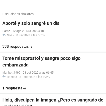
Discusiones similares
Aborté y solo sangré un día
Pamz
-
12 ago 2013 a las 04:10
Noa
-
30 jun 2023 a las 08:32
338 respuestas
Tome misoprostol y sangre poco sigo
embarazada
Maribel_1999
-
23 oct 2022 a las 06:45
Baesss
-
31 oct 2022 a las 19:49
1 respuesta
Hola, disculpen la imagen.¿Pero es sangrado de