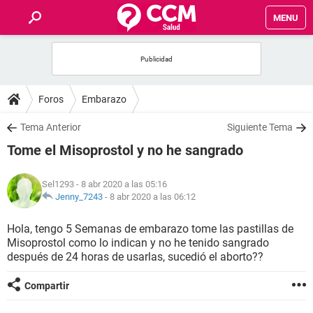
MENU
INICIO
FOROS
Foros
Embarazo
SALUD
Tema Anterior
Siguiente Tema
Tome el Misoprostol y no he sangrado
FAMILIA
Sel1293
- 8 abr 2020 a las 05:16
NUTRICIÓN
Jenny_7243
-
8 abr 2020 a las 06:12
Hola, tengo 5 Semanas de embarazo tome las pastillas de
BIENESTAR
Misoprostol como lo indican y no he tenido sangrado
después de 24 horas de usarlas, sucedió el aborto??
SEXUALIDAD
Compartir
GLOSARIO