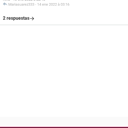
Mariasuarez333
-
14 ene 2022 à 03:16
2 respuestas