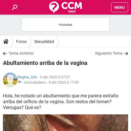
MENU
INICIO
FORUMS
Foros
Sexualidad
SALUD
Tema Anterior
Siguiente Tema
Abultamiento arriba de la vagina
FAMILIA
Regina_53e
- 9 abr 2020 à 07:07
NUTRICIÓN
Unciudadano -
9 abr 2020 à 17:05
Hola, he notado un abultamiento que me parece extraño
BIENESTAR
arriba del orificio de la vagina. Son restos del himen?
Verrugas? Qué es?
SEXUALIDAD
GLOSARIO