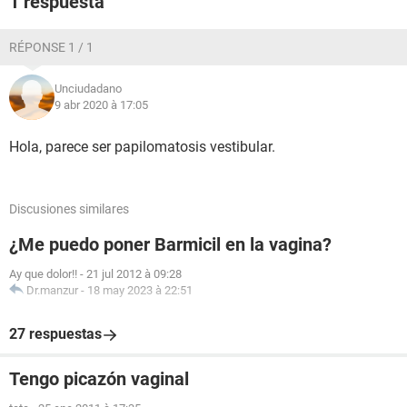
1 respuesta
RÉPONSE 1 / 1
Unciudadano
9 abr 2020 à 17:05
Hola, parece ser papilomatosis vestibular.
Discusiones similares
¿Me puedo poner Barmicil en la vagina?
Ay que dolor!!
-
21 jul 2012 à 09:28
Dr.manzur
-
18 may 2023 à 22:51
27 respuestas
Tengo picazón vaginal