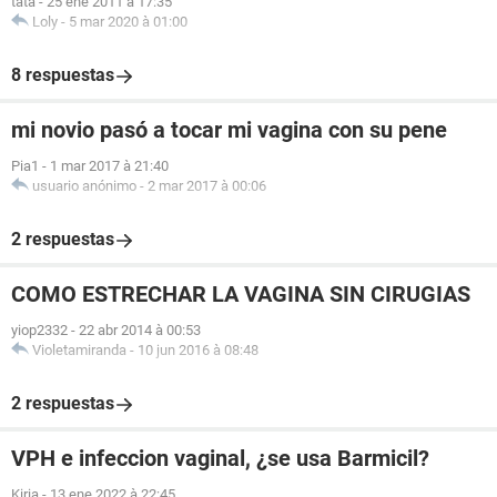
tata
-
25 ene 2011 à 17:35
Loly
-
5 mar 2020 à 01:00
8 respuestas
mi novio pasó a tocar mi vagina con su pene
Pia1
-
1 mar 2017 à 21:40
usuario anónimo
-
2 mar 2017 à 00:06
2 respuestas
COMO ESTRECHAR LA VAGINA SIN CIRUGIAS
yiop2332
-
22 abr 2014 à 00:53
Violetamiranda
-
10 jun 2016 à 08:48
2 respuestas
VPH e infeccion vaginal, ¿se usa Barmicil?
Kiria
-
13 ene 2022 à 22:45