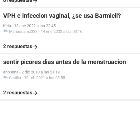
8 respuestas
VPH e infeccion vaginal, ¿se usa Barmicil?
Kiria
-
13 ene 2022 a las 22:45
Mariasuarez333
-
14 ene 2022 a las 03:16
2 respuestas
sentir picores dias antes de la menstruacion
anonima
-
2 dic 2010 a las 21:19
Cecilia
-
10 feb 2021 a las 03:55
2 respuestas