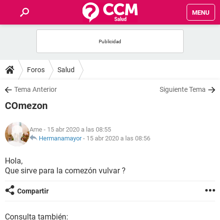
MENU
INICIO
FOROS
Foros
Salud
SALUD
Tema Anterior
Siguiente Tema
COmezon
FAMILIA
Ame
- 15 abr 2020 a las 08:55
NUTRICIÓN
Hermanamayor
-
15 abr 2020 a las 08:56
Hola,
BIENESTAR
Que sirve para la comezón vulvar ?
SEXUALIDAD
Compartir
GLOSARIO
Consulta también: