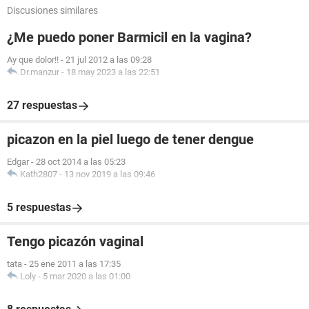
Discusiones similares
¿Me puedo poner Barmicil en la vagina?
Ay que dolor!!
-
21 jul 2012 a las 09:28
Dr.manzur
-
18 may 2023 a las 22:51
27 respuestas
picazon en la piel luego de tener dengue
Edgar
-
28 oct 2014 a las 05:23
Kath2807
-
13 nov 2019 a las 09:46
5 respuestas
Tengo picazón vaginal
tata
-
25 ene 2011 a las 17:35
Loly
-
5 mar 2020 a las 01:00