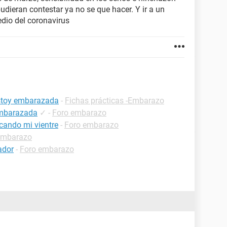
pudieran contestar ya no se que hacer. Y ir a un
dio del coronavirus
estoy embarazada
-
Fichas prácticas -Embarazo
embarazada
✓
-
Foro embarazo
cando mi vientre
-
Foro embarazo
embarazo
ador
-
Foro embarazo