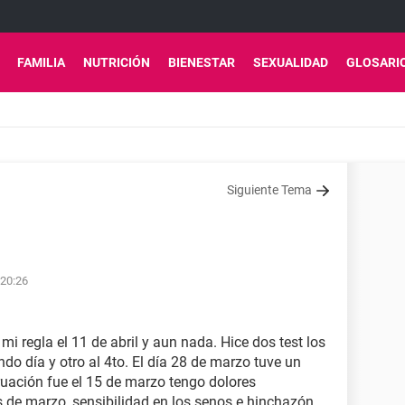
FAMILIA
NUTRICIÓN
BIENESTAR
SEXUALIDAD
GLOSARI
Siguiente Tema
 20:26
 mi regla el 11 de abril y aun nada. Hice dos test los
do día y otro al 4to. El día 28 de marzo tuve un
ación fue el 15 de marzo tengo dolores
s de marzo, sensibilidad en los senos e hinchazón