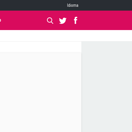
Idioma
O