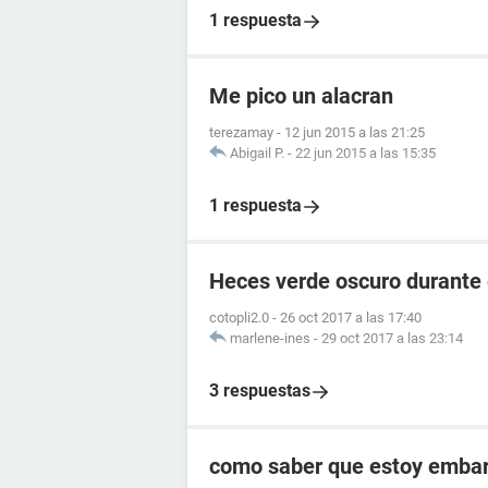
1 respuesta
Me pico un alacran
terezamay
-
12 jun 2015 a las 21:25
Abigail P.
-
22 jun 2015 a las 15:35
1 respuesta
Heces verde oscuro durante
cotopli2.0
-
26 oct 2017 a las 17:40
marlene-ines
-
29 oct 2017 a las 23:14
3 respuestas
como saber que estoy embara