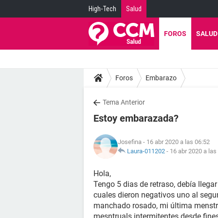
High-Tech
Salud
FOROS
SALUD
Foros
Embarazo
Tema Anterior
Estoy embarazada?
Josefina
- 16 abr 2020 a las 06:52
Laura-011202
-
16 abr 2020 a las
Hola,
Tengo 5 dias de retraso, debía llegar
cuales dieron negativos uno al segun
manchado rosado, mi última menstru
mesntruals intermitentes desde fine