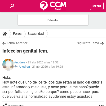
MENU
INICIO
FOROS
Foros
Sexualidad
SALUD
Tema Anterior
Siguiente Tema
Infeccion genital fem.
FAMILIA
Anodrea
- 21 abr 2020 a las 18:32
NUTRICIÓN
Anodrea
-
21 abr 2020 a las 19:28
Hola.
BIENESTAR
Hoy note que uno de los tejidos que estan al lado del clitoris
esta inflamado y me duele, y nose porque me paso?puede
SEXUALIDAD
ser por falta de higiene?o porque? como puedo hacer para
que vuelva a la normalidad ayudenme estoy asustada
GLOSARIO