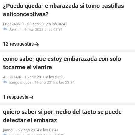
¿Puedo quedar embarazada si tomo pastillas
anticonceptivas?
Erica240517
-
28 sep 2017 a las 06:47
Jasmin
-
6 mar 2022 a las 03:31
12 respuestas
como saber que estoy embarazada con solo
tocarme el vientre
ALLISTAIR
-
16 ene 2015 a las 23:28
aangelalopez
-
16 ene 2015 a las 23:34
1 respuesta
quiero saber si por medio del tacto se puede
detectar el embaraz
jaacqui
-
27 ago 2014 a las 01:41