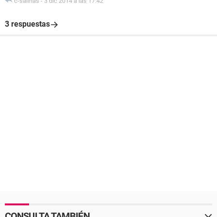
c-salinas
-
3 dic 2014 a las 17:42
3 respuestas
CONSULTA TAMBIÉN