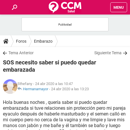
MENU
INICIO
FOROS
Foros
Embarazo
SALUD
Tema Anterior
Siguiente Tema
SOS necesito saber si puedo quedar
FAMILIA
embarazada
NUTRICIÓN
Sthefany
- 24 abr 2020 a las 10:47
Hermanamayor
-
24 abr 2020 a las 13:23
BIENESTAR
Hola buenas noches , quería saber si puedo quedar
embarazada si tuve relaciones sin protección pero mi pareja
SEXUALIDAD
eyaculo después de haberle masturbado y el semen calló en
mi cuerpo pero no cerca de la vagina y me limpie y lave mis
manos con jabón y me bañe y él también se baño y luego
GLOSARIO