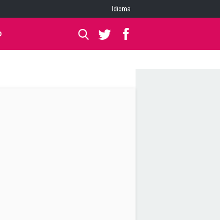
Idioma
O