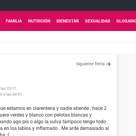
FAMILIA
NUTRICIÓN
BIENESTAR
SEXUALIDAD
GLOSARI
Siguiente Tema
 las 23:17
0 a las 04:51
que estamos en ciarentena y nadie atiende , hace 2
fuera verdes y blanco con pelotas blancas y
uando ago pis o algo la vulva tampoco tengo todo
na en los labios y inflamado . Me arde demasiado al
a :(