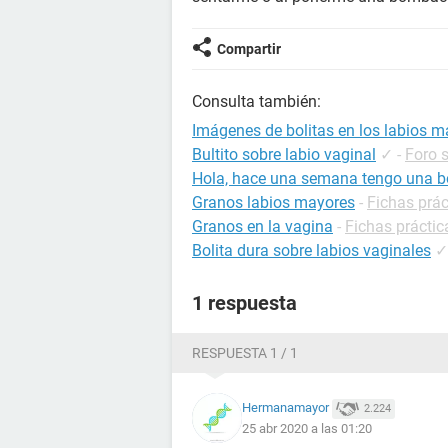
Compartir
Consulta también:
Imágenes de bolitas en los labios 
Bultito sobre labio vaginal
✓
-
Foro 
Hola, hace una semana tengo una bo
Granos labios mayores
-
Fichas prác
Granos en la vagina
-
Fichas práctic
Bolita dura sobre labios vaginales
✓
1 respuesta
RESPUESTA 1 / 1
Hermanamayor
2.224
25 abr 2020 a las 01:20