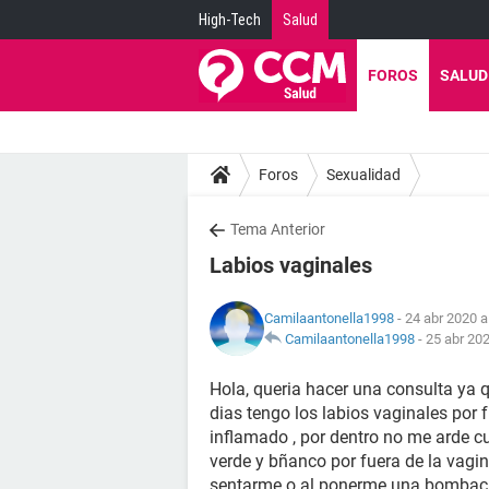
High-Tech
Salud
FOROS
SALUD
Foros
Sexualidad
Tema Anterior
Labios vaginales
Camilaantonella1998
- 24 abr 2020 a
Camilaantonella1998
-
25 abr 202
Hola, queria hacer una consulta ya 
dias tengo los labios vaginales por 
inflamado , por dentro no me arde c
verde y bñanco por fuera de la vagi
sentarme o al ponerme una bombach