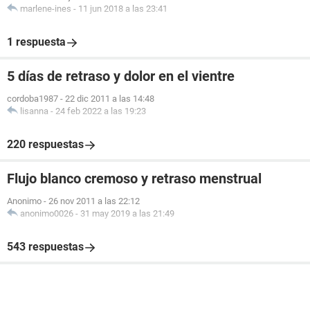
marlene-ines
-
11 jun 2018 a las 23:41
1 respuesta
5 días de retraso y dolor en el vientre
cordoba1987
-
22 dic 2011 a las 14:48
lisanna
-
24 feb 2022 a las 19:23
220 respuestas
Flujo blanco cremoso y retraso menstrual
Anonimo
-
26 nov 2011 a las 22:12
anonimo0026
-
31 may 2019 a las 21:49
543 respuestas