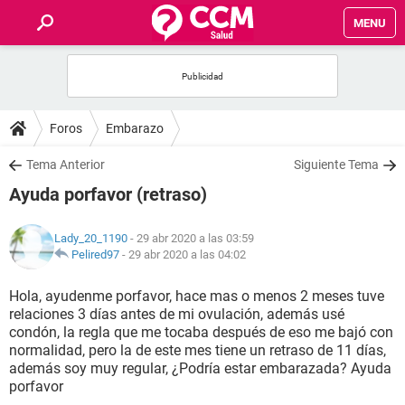
MENU
INICIO
FOROS
Foros
Embarazo
SALUD
Tema Anterior
Siguiente Tema
Ayuda porfavor (retraso)
FAMILIA
Lady_20_1190
- 29 abr 2020 a las 03:59
NUTRICIÓN
Pelired97
-
29 abr 2020 a las 04:02
Hola, ayudenme porfavor, hace mas o menos 2 meses tuve
BIENESTAR
relaciones 3 días antes de mi ovulación, además usé
condón, la regla que me tocaba después de eso me bajó con
SEXUALIDAD
normalidad, pero la de este mes tiene un retraso de 11 días,
además soy muy regular, ¿Podría estar embarazada? Ayuda
porfavor
GLOSARIO